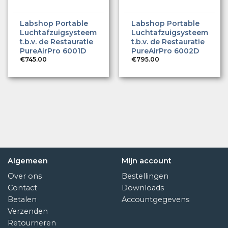
Labshop Portable
Labshop Portable
Luchtafzuigsysteem
Luchtafzuigsysteem
t.b.v. de Restauratie
t.b.v. de Restauratie
PureAirPro 6001D
PureAirPro 6002D
€
745.00
€
795.00
Algemeen
Mijn account
Over ons
Bestellingen
Contact
Downloads
Betalen
Accountgegevens
Verzenden
Retourneren