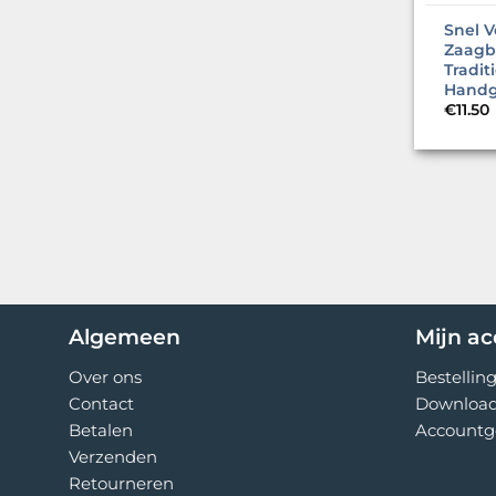
Snel V
Zaagb
Tradit
Handg
€
11.50
Algemeen
Mijn a
Over ons
Bestellin
Contact
Downloa
Betalen
Accountg
Verzenden
Retourneren