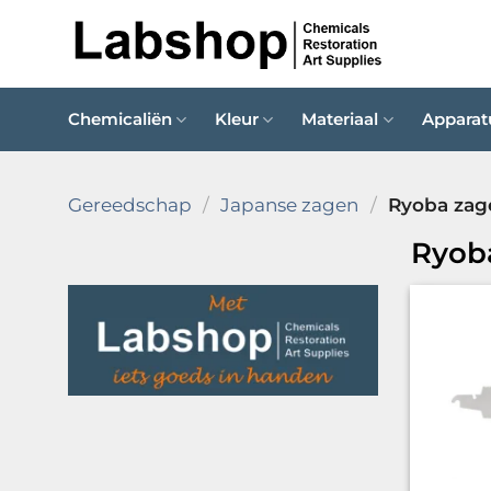
Ga
naar
inhoud
Chemicaliën
Kleur
Materiaal
Apparat
Gereedschap
/
Japanse zagen
/
Ryoba zag
Ryob