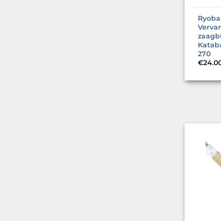
Ryoba 
Verva
zaagb
Kataba
270
€
24.0