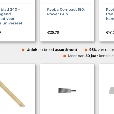
blad 240 –
Ryoba Compact 180,
Ryo
ngend
Power Grip
trad
lad voor
han
 universeel
0
€
25.79
€
41.
Uniek
en breed
assortiment
95%
van de p
Meer dan
50 jaar
kennis 