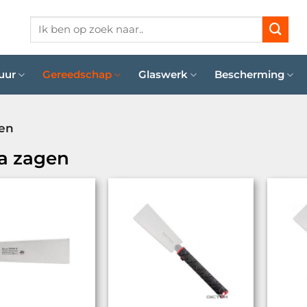
Zoeken
naar:
uur
Gereedschap
Glaswerk
Bescherming
en
a zagen