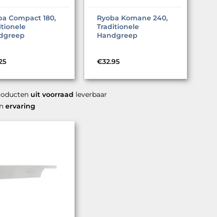
ba Compact 180,
Ryoba Komane 240,
itionele
Traditionele
dgreep
Handgreep
25
€
32.95
roducten
uit voorraad
leverbaar
en
ervaring