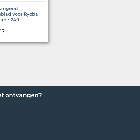
vangend
gblad voor Ryoba
ane 240
95
ef ontvangen?