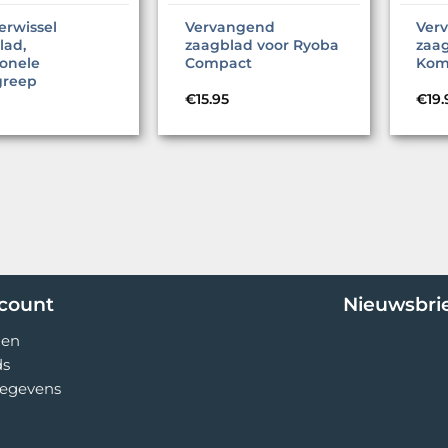
erwissel
Vervangend
Ver
lad,
zaagblad voor Ryoba
zaa
ionele
Compact
Kom
reep
€
15.95
€
19.
ccount
Nieuwsbri
gen
ds
egevens