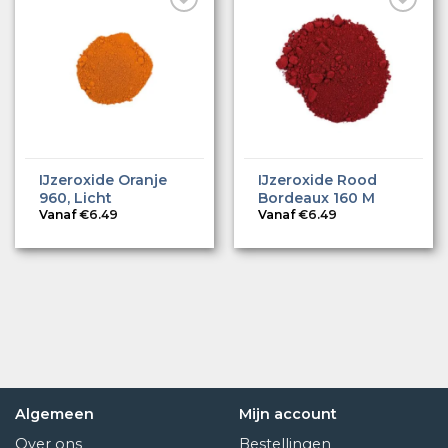
IJzeroxide Oranje
IJzeroxide Rood
960, Licht
Bordeaux 160 M
Vanaf
€
6.49
Vanaf
€
6.49
Algemeen
Mijn account
Over ons
Bestellingen