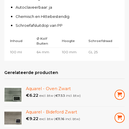
Autoclaveerbaar: ja
Chemisch en Hittebestendig
Schroefafsluitdop van PP
Ø Kolf
Inhoud
Hoogte
Schroefdraad
Buiten
100 ml
64 mm
100 mm
GL 25
250 ml
85 mm
140 mm
GL 32
500 ml
105 mm
175 mm
GL 32
Gerelateerde producten
1000 ml
131 mm
215 mm
GL 32
Aquarel - Oven Zwart
€
6.22
excl. btw (
€
7.53
incl. btw)
Aquarel - Bideford Zwart
€
9.22
excl. btw (
€
11.16
incl. btw)