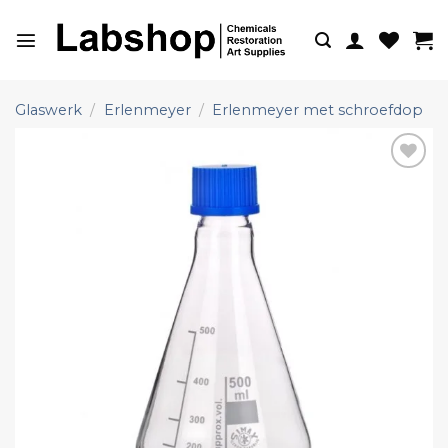
Ga
naar
inhoud
Glaswerk
/
Erlenmeyer
/
Erlenmeyer met schroefdop