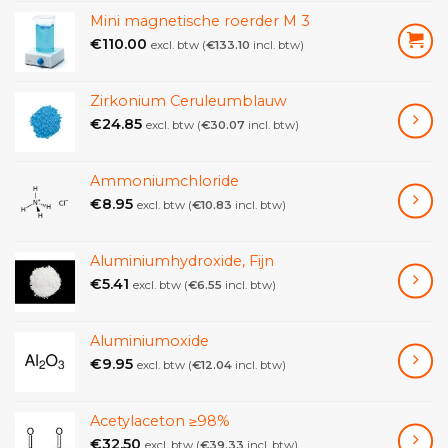
Mini magnetische roerder M 3
€
110.00
excl. btw (
€
133.10
incl. btw)
Zirkonium Ceruleumblauw
€
24.85
excl. btw (
€
30.07
incl. btw)
Ammoniumchloride
€
8.95
excl. btw (
€
10.83
incl. btw)
Aluminiumhydroxide, Fijn
€
5.41
excl. btw (
€
6.55
incl. btw)
Aluminiumoxide
€
9.95
excl. btw (
€
12.04
incl. btw)
Acetylaceton ≥98%
€
32.50
excl. btw (
€
39.33
incl. btw)