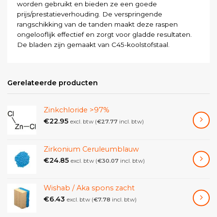
worden gebruikt en bieden ze een goede
prijs/prestatieverhouding. De verspringende
rangschikking van de tanden maakt deze raspen
ongelooflijk effectief en zorgt voor gladde resultaten.
De bladen zijn gemaakt van C45-koolstofstaal.
Gerelateerde producten
Zinkchloride >97%
€
22.95
excl. btw (
€
27.77
incl. btw)
Zirkonium Ceruleumblauw
€
24.85
excl. btw (
€
30.07
incl. btw)
Wishab / Aka spons zacht
€
6.43
excl. btw (
€
7.78
incl. btw)