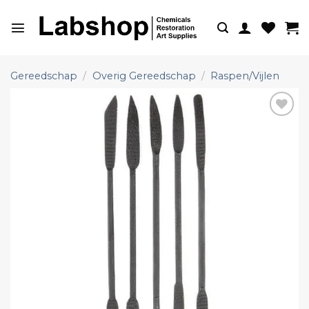
Ga
naar
inhoud
Gereedschap
/
Overig Gereedschap
/
Raspen/Vijlen