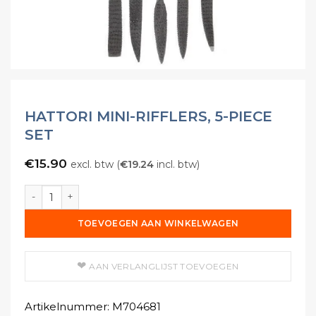
HATTORI MINI-RIFFLERS, 5-PIECE
SET
€
15.90
excl. btw (
€
19.24
incl. btw)
Hattori Mini-Rifflers, 5-Piece Set aantal
TOEVOEGEN AAN WINKELWAGEN
AAN VERLANGLIJST TOEVOEGEN
Artikelnummer:
M704681