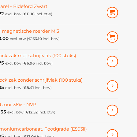
arel - Bideford Zwart
22
excl. btw (
€
11.16
incl. btw)
i magnetische roerder M 3
0.00
excl. btw (
€
133.10
incl. btw)
ock zak met schrijfvlak (100 stuks)
75
excl. btw (
€
6.96
incl. btw)
ock zak zonder schrijfvlak (100 stuks)
95
excl. btw (
€
8.41
incl. btw)
tzuur 36% - NVP
.35
excl. btw (
€
12.52
incl. btw)
oniumcarbonaat, Foodgrade (E503ii)
95
excl. btw (
€
12.04
incl. btw)