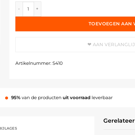
Da Vinci Goudstoffer aantal
TOEVOEGEN AAN
AAN VERLANGLI
Artikelnummer:
S410
95%
van de producten
uit voorraad
leverbaar
Gerelatee
BIJLAGES