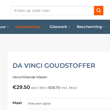
Zoeken
naar:
uur
Gereedschap
Glaswerk
Bescherming
DA VINCI GOUDSTOFFER
Verschillende Maten
€
29.50
excl. btw (
€
35.70
incl. btw)
Maat