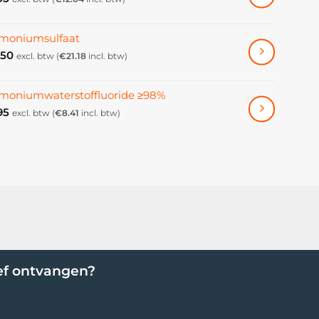
oniumsulfaat
.50
excl. btw (
€
21.18
incl. btw)
oniumwaterstoffluoride ≥98%
95
excl. btw (
€
8.41
incl. btw)
ef ontvangen?