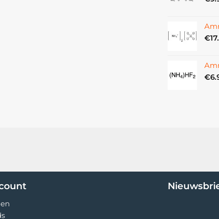
Amm
€
17
Amm
€
6.
ccount
Nieuwsbri
gen
ds