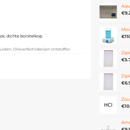
Aqu
€
9.
Min
ze, dichte borstelkop.
€
11
ulden, Olieverfschilderijen ontstoffen
Zipl
€
5.
Zipl
€
6.
Zou
€
10
Amm
€
9.