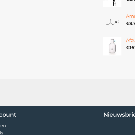
Amm
€
9.
Afz
€
16
ccount
Nieuwsbri
gen
ds