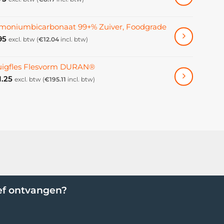
oniumbicarbonaat 99+% Zuiver, Foodgrade
95
excl. btw (
€
12.04
incl. btw)
uigfles Flesvorm DURAN®
1.25
excl. btw (
€
195.11
incl. btw)
ef ontvangen?