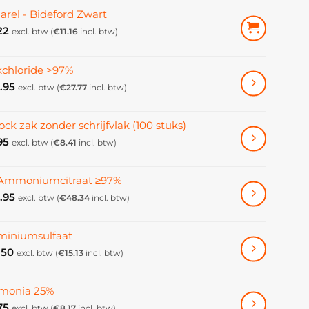
arel - Bideford Zwart
22
excl. btw (
€
11.16
incl. btw)
kchloride >97%
.95
excl. btw (
€
27.77
incl. btw)
ock zak zonder schrijfvlak (100 stuks)
95
excl. btw (
€
8.41
incl. btw)
-Ammoniumcitraat ≥97%
.95
excl. btw (
€
48.34
incl. btw)
miniumsulfaat
.50
excl. btw (
€
15.13
incl. btw)
onia 25%
75
excl. btw (
€
8.17
incl. btw)