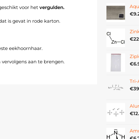
Aqu
 geschikt voor het
vergulden.
€
9.
t is gevat in rode karton.
Zin
€
22
este eekhoornhaar.
Zipl
m vervolgens aan te brengen.
€
6.
Tri
€
39
Alu
€
12
Amm
€
6.