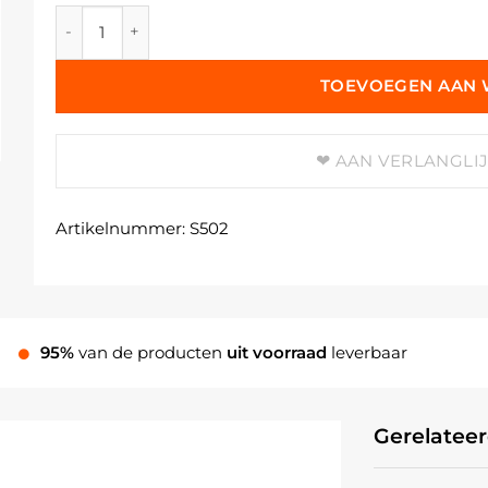
Da Vinci Goudoplegger - dubbel in karton aantal
TOEVOEGEN AAN
AAN VERLANGLI
Artikelnummer:
S502
95%
van de producten
uit voorraad
leverbaar
Gerelatee