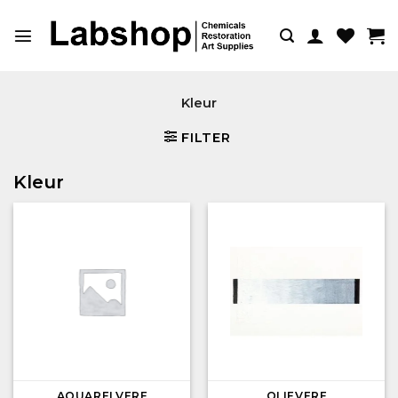
Ga
naar
inhoud
Kleur
FILTER
Kleur
AQUARELVERF
OLIEVERF