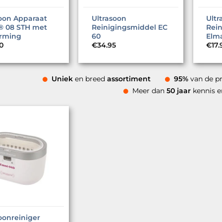
soon Apparaat
Ultrasoon
Ultr
 08 STH met
Reinigingsmiddel EC
Rei
rming
60
Elm
0
€
34.95
€
17.
Uniek
en breed
assortiment
95%
van de p
Meer dan
50 jaar
kennis 
oonreiniger