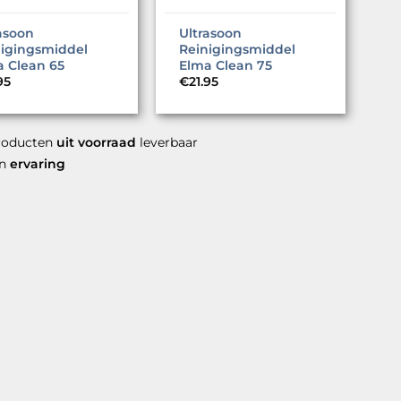
asoon
Ultrasoon
nigingsmiddel
Reinigingsmiddel
a Clean 65
Elma Clean 75
95
€
21.95
roducten
uit voorraad
leverbaar
en
ervaring