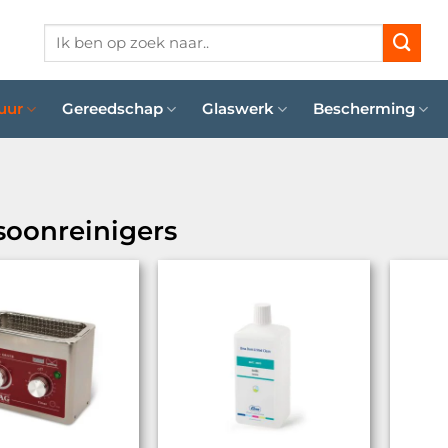
Zoeken
naar:
uur
Gereedschap
Glaswerk
Bescherming
soonreinigers