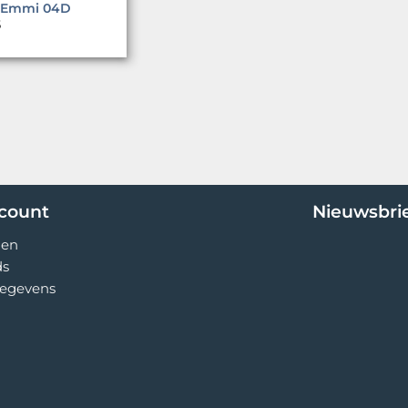
 Emmi 04D
5
ccount
Nieuwsbri
gen
ds
egevens