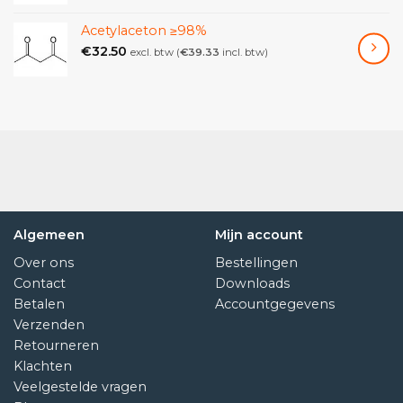
Acetylaceton ≥98%
€
32.50
excl. btw (
€
39.33
incl. btw)
Algemeen
Mijn account
Over ons
Bestellingen
Contact
Downloads
Betalen
Accountgegevens
Verzenden
Retourneren
Klachten
Veelgestelde vragen