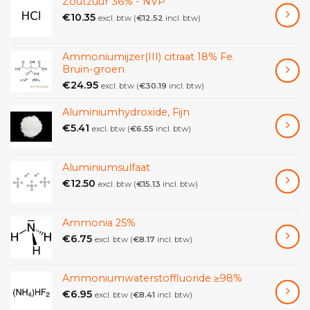
Zoutzuur 36% - NVP
€
10.35
excl. btw (
€
12.52
incl. btw)
Ammoniumijzer(III) citraat 18% Fe.
Bruin-groen
€
24.95
excl. btw (
€
30.19
incl. btw)
Aluminiumhydroxide, Fijn
€
5.41
excl. btw (
€
6.55
incl. btw)
Aluminiumsulfaat
€
12.50
excl. btw (
€
15.13
incl. btw)
Ammonia 25%
€
6.75
excl. btw (
€
8.17
incl. btw)
Ammoniumwaterstoffluoride ≥98%
€
6.95
excl. btw (
€
8.41
incl. btw)