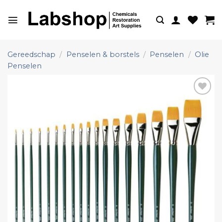
Ga
naar
inhoud
Gereedschap
/
Penselen & borstels
/
Penselen
/
Olie
Penselen