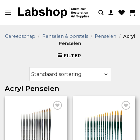
Ga
naar
inhoud
Gereedschap
/
Penselen & borstels
/
Penselen
/
Acryl
Penselen
FILTER
Acryl Penselen