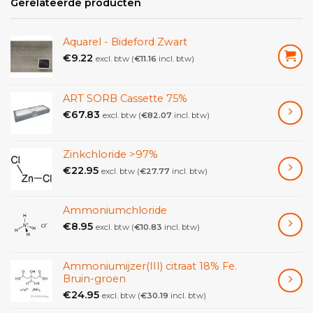
Gerelateerde producten
water wassen.
P305 + P351 + P338 BIJ CONTACT MET DE OGEN:
Aquarel - Bideford Zwart
voorzichtig afspoelen met water
€
9.22
excl. btw (
€
11.16
incl. btw)
gedurende een aantal minuten;
contactlenzen verwijderen, indien
mogelijk; blijven spoelen.
ART SORB Cassette 75%
P308 + P313 NA (mogelijke) blootstelling: een arts
€
67.83
excl. btw (
€
82.07
incl. btw)
raadplegen.
Zinkchloride >97%
€
22.95
excl. btw (
€
27.77
incl. btw)
Ammoniumchloride
€
8.95
excl. btw (
€
10.83
incl. btw)
Ammoniumijzer(III) citraat 18% Fe.
Bruin-groen
€
24.95
excl. btw (
€
30.19
incl. btw)