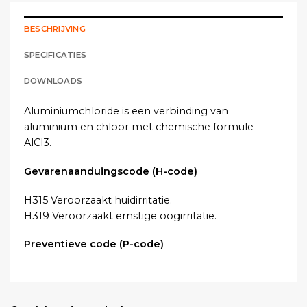
BESCHRIJVING
SPECIFICATIES
DOWNLOADS
Aluminiumchloride is een verbinding van
aluminium en chloor met chemische formule
AlCl3.
Gevarenaanduingscode (H-code)
H315 Veroorzaakt huidirritatie.
H319 Veroorzaakt ernstige oogirritatie.
Preventieve code (P-code)
P280 Draag beschermende handschoenen/
oogbescherming/ gelaatsbescherming.
P302 + P352 BIJ CONTACT MET DE HUID: met veel