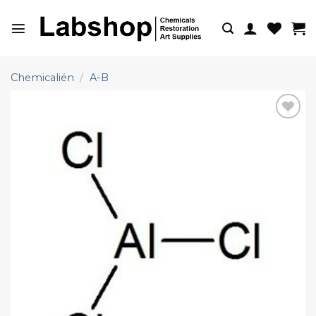
Ga
naar
inhoud
Chemicaliën
/
A-B