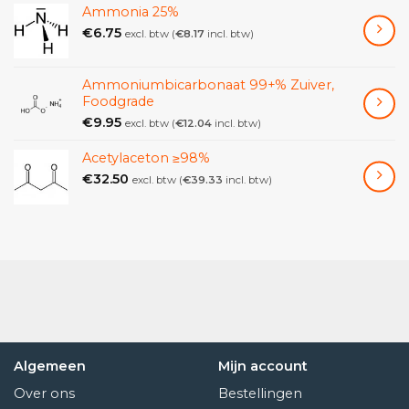
Ammonia 25%
€
6.75
excl. btw (
€
8.17
incl. btw)
Art. nr. O7031
Ammoniumbicarbonaat 99+% Zuiver,
Foodgrade
€
9.95
excl. btw (
€
12.04
incl. btw)
Acetylaceton ≥98%
€
32.50
excl. btw (
€
39.33
incl. btw)
Algemeen
Mijn account
Over ons
Bestellingen