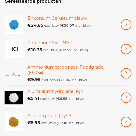
Gerelateerde producten
Mengbaar met de meeste gangbare organische
oplosmiddelen, maar vrijwel onoplosbaar in water.
Zirkonium Ceruleumblauw
Gevarenaanduidingscode (H-code)
€
24.85
excl. btw (
€
30.07
incl. btw)
H226 Ontvlambare vloeistof en damp.
H412 Schadelijk voor in het water levende
organismen, met langdurige
Zoutzuur 36% - NVP
gevolgen.
€
10.35
excl. btw (
€
12.52
incl. btw)
Preventieve code (P-code)
Ammoniumcarbonaat, Foodgrade
P210 Verwijderd houden van warmte, hete
(E503ii)
oppervlakken, vonken, open vuur
€
9.95
excl. btw (
€
12.04
incl. btw)
en andere ontstekingsbronnen. Niet roken.
P370 + P378 In geval van brand: blussen met
Aluminiumhydroxide, Fijn
droogpoeder of droog zand.
€
5.41
excl. btw (
€
6.55
incl. btw)
Additionele gevareninformatie (EU)
EUH066 Herhaalde blootstelling kan een droge of
Amberg Geel (Py43)
een gebarsten huid
€
5.93
excl. btw (
€
7.18
incl. btw)
veroorzaken.