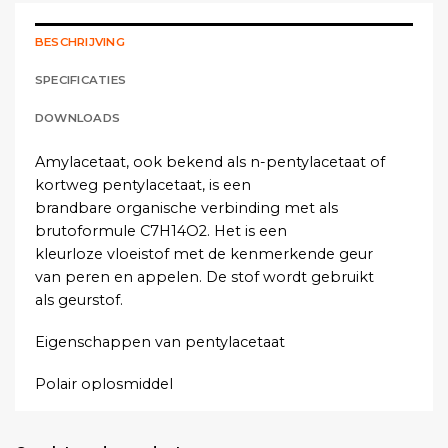
BESCHRIJVING
SPECIFICATIES
DOWNLOADS
Amylacetaat, ook bekend als n-pentylacetaat of
kortweg pentylacetaat, is een
brandbare organische verbinding met als
brutoformule C7H14O2. Het is een
kleurloze vloeistof met de kenmerkende geur
van peren en appelen. De stof wordt gebruikt
als geurstof.
Eigenschappen van pentylacetaat
Polair oplosmiddel
Middelmatig vluchtige vloeistof met hoog
oplossend vermogen voor talrijke toepassingen.