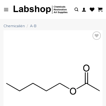
Ga
naar
inhoud
Chemicaliën
/
A-B