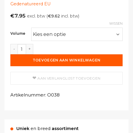
Gedenatureerd EU
€
7.95
excl. btw (
€
9.62
incl. btw)
WISSEN
Volume
Ethanol 96% gedenatureerd 5% methanol aantal
TOEVOEGEN AAN WINKELWAGEN
AAN VERLANGLIJST TOEVOEGEN
Artikelnummer:
O038
Uniek
en breed
assortiment