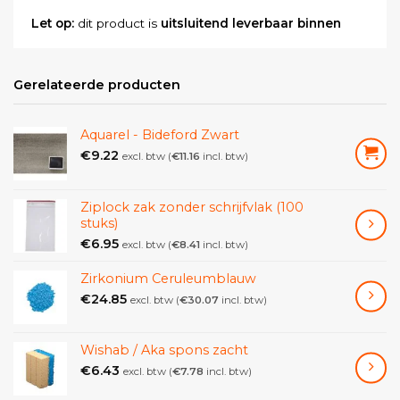
Let op:
dit product is
uitsluitend leverbaar binnen
Nederland
.
Gerelateerde producten
Aquarel - Bideford Zwart
€
9.22
excl. btw (
€
11.16
incl. btw)
Ziplock zak zonder schrijfvlak (100
stuks)
€
6.95
excl. btw (
€
8.41
incl. btw)
Zirkonium Ceruleumblauw
€
24.85
excl. btw (
€
30.07
incl. btw)
Wishab / Aka spons zacht
€
6.43
excl. btw (
€
7.78
incl. btw)