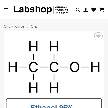
Ga
naar
inhoud
Chemicaliën
/
C-E