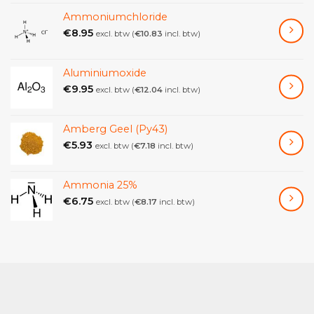
Ammoniumchloride
€
8.95
excl. btw (
€
10.83
incl. btw)
Aluminiumoxide
€
9.95
excl. btw (
€
12.04
incl. btw)
Amberg Geel (Py43)
€
5.93
excl. btw (
€
7.18
incl. btw)
Ammonia 25%
€
6.75
excl. btw (
€
8.17
incl. btw)