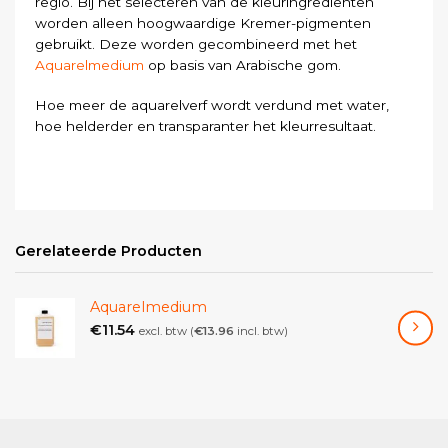
regio. Bij het selecteren van de kleuringrediënten
worden alleen hoogwaardige Kremer-pigmenten
gebruikt. Deze worden gecombineerd met het
Aquarelmedium
op basis van Arabische gom.
Hoe meer de aquarelverf wordt verdund met water,
hoe helderder en transparanter het kleurresultaat.
Gerelateerde Producten
Aquarelmedium
€
11.54
excl. btw (
€
13.96
incl. btw)