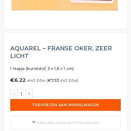
AQUAREL – FRANSE OKER, ZEER
LICHT
1 Napje (kunststof, 3 x 1,8 x 1 cm)
€
6.22
excl. btw (
€
7.53
incl. btw)
Aquarel - Franse Oker, Zeer Licht aantal
TOEVOEGEN AAN WINKELWAGEN
AAN VERLANGLIJST TOEVOEGEN