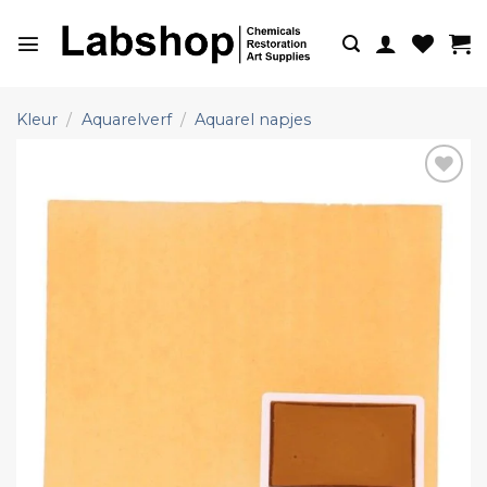
Ga
naar
inhoud
Kleur
/
Aquarelverf
/
Aquarel napjes