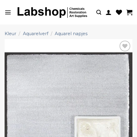
Ga
naar
inhoud
Kleur
/
Aquarelverf
/
Aquarel napjes