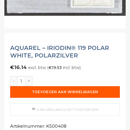
AQUAREL – IRIODIN® 119 POLAR
WHITE, POLARZILVER
€
16.14
excl. btw (
€
19.53
incl. btw)
Aquarel - IRIODIN® 119 Polar White, Polarzilver aantal
TOEVOEGEN AAN WINKELWAGEN
AAN VERLANGLIJST TOEVOEGEN
Artikelnummer:
K500408