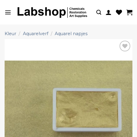
Ga
naar
inhoud
Kleur
/
Aquarelverf
/
Aquarel napjes