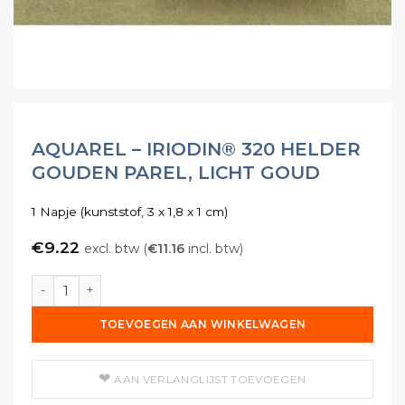
AQUAREL – IRIODIN® 320 HELDER
GOUDEN PAREL, LICHT GOUD
1 Napje (kunststof, 3 x 1,8 x 1 cm)
€
9.22
excl. btw (
€
11.16
incl. btw)
Aquarel - IRIODIN® 320 Helder Gouden Parel, Licht Goud 
TOEVOEGEN AAN WINKELWAGEN
AAN VERLANGLIJST TOEVOEGEN