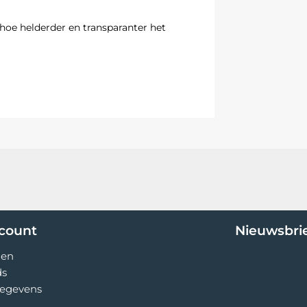
hoe helderder en transparanter het
ccount
Nieuwsbri
gen
ds
egevens