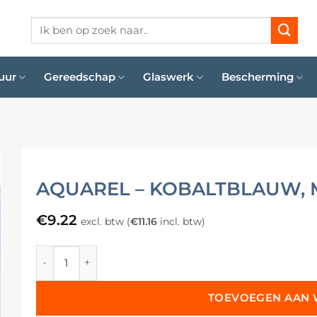
Zoeken
naar:
uur
Gereedschap
Glaswerk
Bescherming
AQUAREL – KOBALTBLAUW, 
€
9.22
excl. btw (
€
11.16
incl. btw)
Aquarel - Kobaltblauw, Mat aantal
TOEVOEGEN AAN