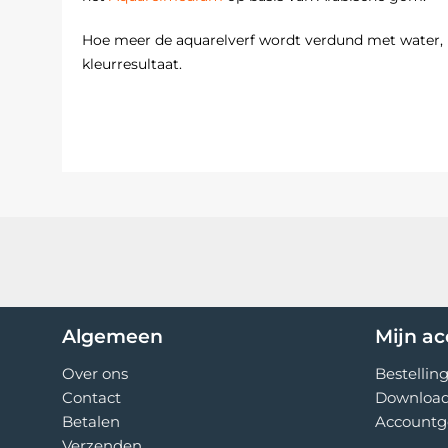
Hoe meer de aquarelverf wordt verdund met water, 
kleurresultaat.
Algemeen
Mijn a
Over ons
Bestellin
Contact
Downloa
Betalen
Accountg
Verzenden