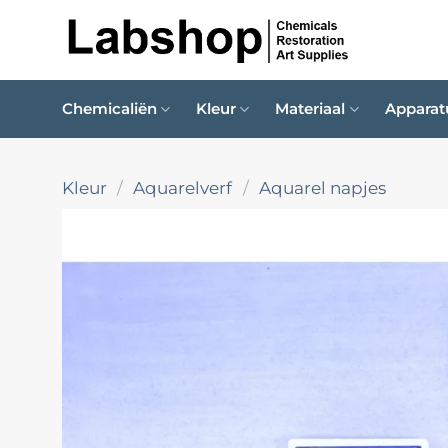
Ga
naar
inhoud
Chemicaliën
Kleur
Materiaal
Apparat
Kleur
/
Aquarelverf
/
Aquarel napjes