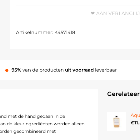
AAN VERLANGLI
Artikelnummer:
K4571418
95%
van de producten
uit voorraad
leverbaar
Gerelatee
Aqu
tend met de hand gedaan in de
€
11
 van de kleuringrediënten worden alleen
worden gecombineerd met