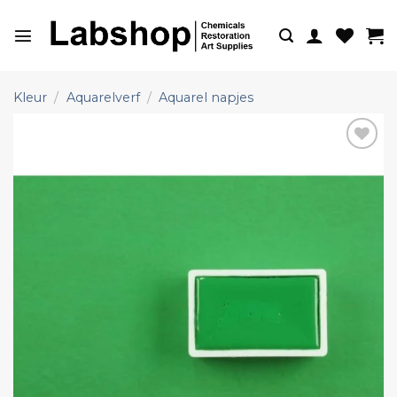
Ga
naar
inhoud
Kleur
/
Aquarelverf
/
Aquarel napjes