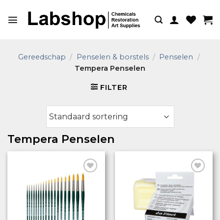
Ga
naar
inhoud
Gereedschap
/
Penselen & borstels
/
Penselen
/
Tempera Penselen
FILTER
Tempera Penselen