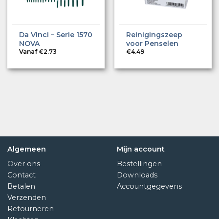
Da Vinci – Serie 1570
Reinigingszeep
NOVA
voor Penselen
Vanaf
€
2.73
€
4.49
Algemeen
Mijn account
Over ons
Bestellingen
Contact
Downloads
Betalen
Accountgegevens
Verzenden
Retourneren