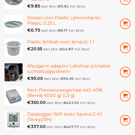
€
9.85
excl. btw (
€
11.92
incl. btw)
Deksel voor Plastic Lijmcontainer,
Plastic, 0.25 L
€
6.75
excl. btw (
€
8.17
incl. btw)
Plastic lijmbak voor lijmpot, 1 l
€
20.55
excl. btw (
€
24.87
incl. btw)
Afzuigarm adaptor Labshop portable
luchtafzuigsysteem
€
95.00
excl. btw (
€
114.95
incl. btw)
Kern Precisieweegschaal 440-49N
(Bereik 4000 g/ 0,3 g)
€
350.00
excl. btw (
€
423.50
incl. btw)
Datalogger WiFi testo Saveris 2-H1
(Temp/RH)
€
337.00
excl. btw (
€
407.77
incl. btw)