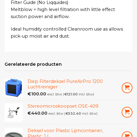
Filter Guide (No Liqquides)
Meltblow = high level filtration with little effect
suction power and airflow.
Ideal humidity controlled Cleanroom use as allows
pick-up moist air and dust.
Activated carbon = Neutralising moist smells and
ordors. Arrests moist from air.
Gerelateerde producten
HEPA = High Efficiency Particulate Air: 99,97%
retention on 0,3µ particles
Diep Filterdeksel PureAirPro 1200
Luchtreiniger
ULPA = Ultra low Penetration Air: 99,999%
€
100.00
excl. btw (
€
121.00
incl. btw)
retention on 0,12µ particles.
Stereomicroskoopset OSE-409
€
440.00
excl. btw (
€
532.40
incl. btw)
Deksel voor Plastic Lijmcontainer,
Plastic, 1 L