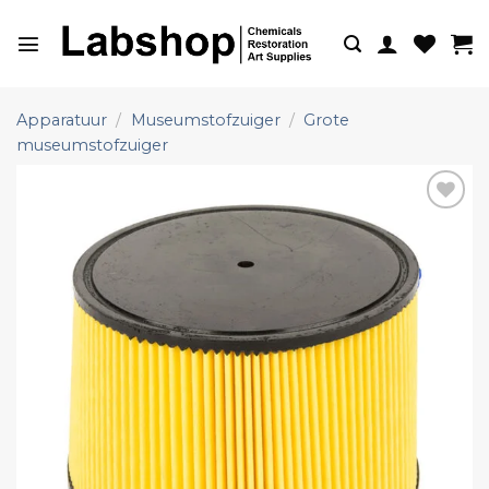
Ga
naar
inhoud
Apparatuur
/
Museumstofzuiger
/
Grote
museumstofzuiger