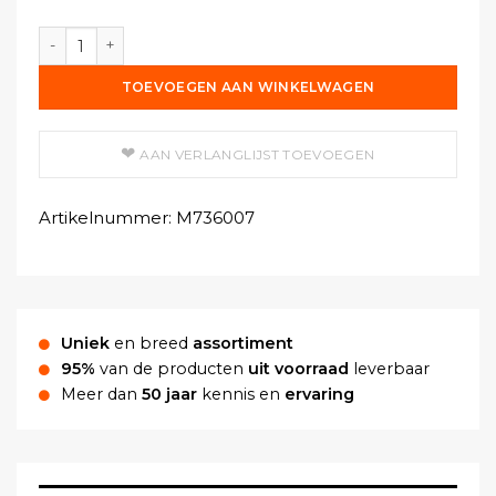
Plastic lijmbak voor lijmpot, 1 l aantal
TOEVOEGEN AAN WINKELWAGEN
AAN VERLANGLIJST TOEVOEGEN
Artikelnummer:
M736007
Uniek
en breed
assortiment
95%
van de producten
uit voorraad
leverbaar
Meer dan
50 jaar
kennis en
ervaring