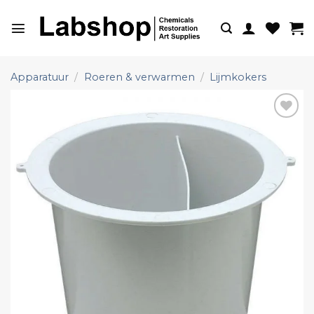
Ga
naar
inhoud
Apparatuur
/
Roeren & verwarmen
/
Lijmkokers