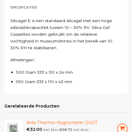
SPECIFICATIES
Silicagel E is een standaard silicagel met een hoge
adsorptiecapaciteit tussen 10 – 30% RV. Silica Gel
Cassettes worden gebruikt om de relatieve
vochtigheid in museumvitrines in het bereik van 10-
30% RH te stabiliseren.
Afmetingen:
500 Gram 333 x 110 x 24 mm
950 Gram 333 x 110 x 43 mm
Richtwaarden zijn:
Gerelateerde Producten
Een cassette van 500 gram is voldoende voor ca. 0,1
– 0,25 m³ vitrinevolume.
Airbi Thermo-Hygrometer DIGIT
Een cassette van 950 gram is voldoende voor ca. 0,2
€
32.00
– 0,5 m³ vitrinevolume.
excl. btw (
€
38.72
incl. btw)