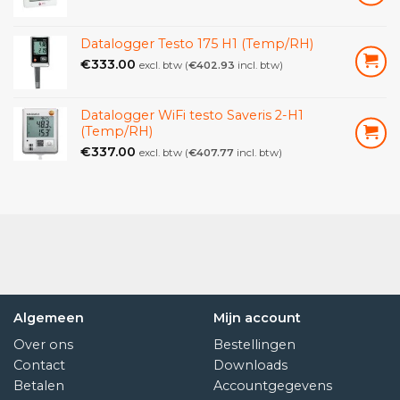
Datalogger Testo 175 H1 (Temp/RH)
€
333.00
excl. btw (
€
402.93
incl. btw)
Datalogger WiFi testo Saveris 2-H1
(Temp/RH)
€
337.00
excl. btw (
€
407.77
incl. btw)
Algemeen
Mijn account
Over ons
Bestellingen
Contact
Downloads
Betalen
Accountgegevens