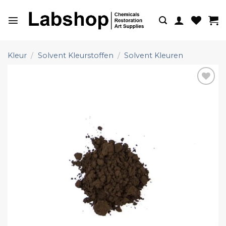
Ga
naar
inhoud
Kleur
/
Solvent Kleurstoffen
/
Solvent Kleuren