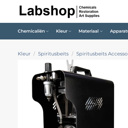
Ga
naar
inhoud
Chemicaliën
Kleur
Materiaal
Apparat
Kleur
/
Spiritusbeits
/
Spiritusbeits Accesso