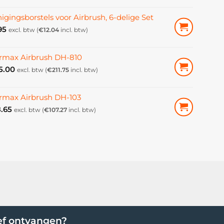
igingsborstels voor Airbrush, 6-delige Set
95
excl. btw (
€
12.04
incl. btw)
rmax Airbrush DH-810
5.00
excl. btw (
€
211.75
incl. btw)
rmax Airbrush DH-103
.65
excl. btw (
€
107.27
incl. btw)
ef ontvangen?