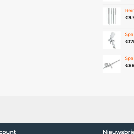
Rein
€
9.
Spa
€
17
Spa
€
88
ccount
Nieuwsbri