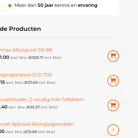
Meer dan
50 jaar
kennis en
ervaring
rde Producten
rmax Afzuigunit SB-88
1.00
excl. btw (
€
303.71
incl. btw)
nigingsstation SCP-700
.15
excl. btw (
€
37.69
incl. btw)
brushhouder, 2-voudig met Tafelklem
.40
excl. btw (
€
35.57
incl. btw)
brush Speciaal Reinigingsmiddel
00
excl. btw (
€
10.89
incl. btw)