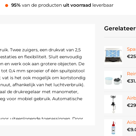
95%
van de producten
uit voorraad
leverbaar
Gerelatee
Spa
uik. Twee zuigers, een drukvat van 2,5
€
25
taties en flexibiliteit. Sluit eenvoudig
en en werk ook aan grotere objecten. De
 tot 0,4 mm sproeier of één spuitpistool
Rei
t vat is het ook mogelijk om kortstondig
€
31
ut, afhankelijk van het luchtverbruik).
aal de drukregelaar met manometer,
Air
noeg voor mobiel gebruik. Automatische
€
29
 voor uiteenlopende toepassingen. Door
Air
nderhoudsvrij, stil en veilig voor
€
9.
 de compressor alleen in wanneer lucht