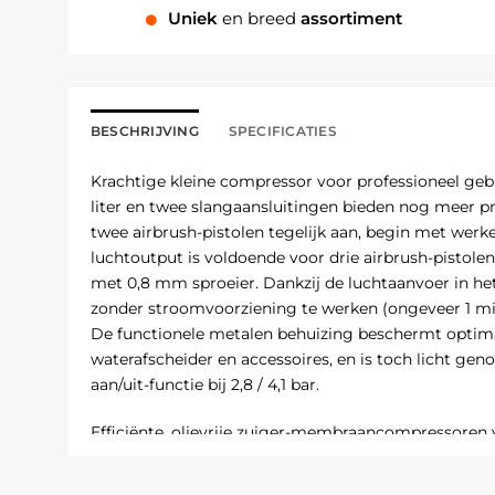
Uniek
en breed
assortiment
BESCHRIJVING
SPECIFICATIES
Krachtige kleine compressor voor professioneel gebr
liter en twee slangaansluitingen bieden nog meer pres
twee airbrush-pistolen tegelijk aan, begin met werk
luchtoutput is voldoende voor drie airbrush-pistolen
met 0,8 mm sproeier. Dankzij de luchtaanvoer in he
zonder stroomvoorziening te werken (ongeveer 1 minu
De functionele metalen behuizing beschermt optim
waterafscheider en accessoires, en is toch licht ge
aan/uit-functie bij 2,8 / 4,1 bar.
Efficiënte, olievrije zuiger-membraancompressoren
hun olievrije werking zijn de compressoren volledig o
transport. De automatische aan/uit-functie schakelt