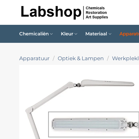
Ga
naar
inhoud
Chemicaliën
Kleur
Materiaal
Apparat
Apparatuur
/
Optiek & Lampen
/
Werkplek