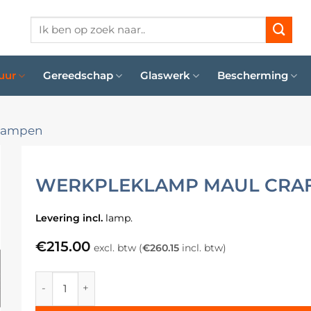
Zoeken
naar:
uur
Gereedschap
Glaswerk
Bescherming
lampen
WERKPLEKLAMP MAUL CRA
Levering incl.
lamp.
€
215.00
excl. btw (
€
260.15
incl. btw)
Werkpleklamp MAUL Craft aantal