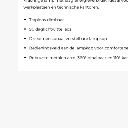
Krachtige lamp met laag energieverbruik. Ideaal vo
werkplaatsen en technische kantoren.
Traploos dimbaar
90 daglichtwitte leds
Driedimensionaal verstelbare lampkop
Bedieningsveld aan de lampkop voor comfortabe
Robuuste metalen arm, 360° draaibaar en 110° ka
Armlengte onder 400 mm en boven 440 mm
Hoogte in normale werkstand 470 mm, in hoogte v
tot +76 cm (boven tafelrand)
Klemvoet met klemwijdte tot 63 mm
Technische informatie
Type
Kleurstof