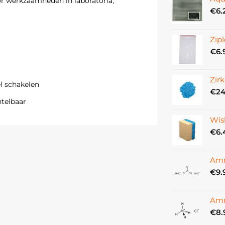
or werkzaamheden in laboratoria,
€
6.
Zipl
€
6.
Zir
l schakelen
€
24
ntelbaar
Wis
€
6.
erstelbaar van ‑23 cm (onder tafelrand)
Amm
€
9.
MAULcraft
Amm
€
8.
wit