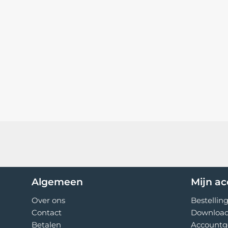
Uitvoering
Lichtbron
Vermogen
Levensduur
Energie-efficiëntieklasse
Lichtsterkte
Lichtstroom
Kleurtemperatuur
Kabellengte
Netspanningaansluiting
Algemeen
Mijn a
Over ons
Bestellin
Contact
Downloa
Betalen
Accountg