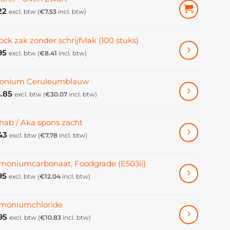
22
excl. btw (
€
7.53
incl. btw)
ock zak zonder schrijfvlak (100 stuks)
95
excl. btw (
€
8.41
incl. btw)
konium Ceruleumblauw
.85
excl. btw (
€
30.07
incl. btw)
hab / Aka spons zacht
43
excl. btw (
€
7.78
incl. btw)
oniumcarbonaat, Foodgrade (E503ii)
95
excl. btw (
€
12.04
incl. btw)
oniumchloride
95
excl. btw (
€
10.83
incl. btw)