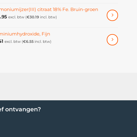
oniumijzer(III) citraat 18% Fe. Bruin-groen
.95
excl. btw (
€
30.19
incl. btw)
miniumhydroxide, Fijn
41
excl. btw (
€
6.55
incl. btw)
ef ontvangen?