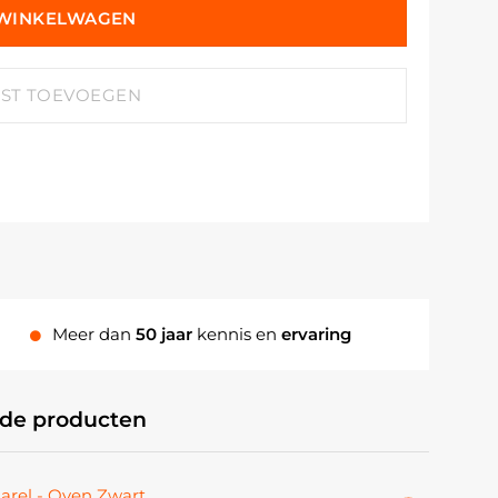
 WINKELWAGEN
JST TOEVOEGEN
Meer dan
50 jaar
kennis en
ervaring
rde producten
arel - Oven Zwart