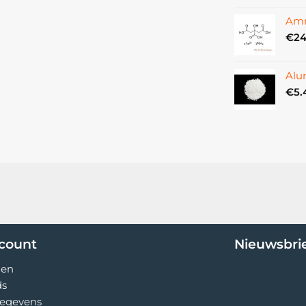
met klemvoet
Amm
LED
€
24
14 W
20 000 uur
Alu
E
€
5.
2960 lx
970 lm
6500 K
1.7 m
230 V, 50 Hz
ccount
Nieuwsbri
gen
ds
egevens