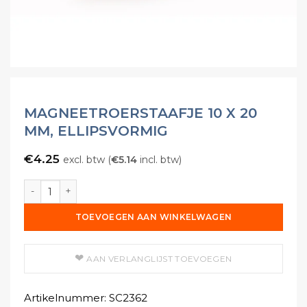
MAGNEETROERSTAAFJE 10 X 20
MM, ELLIPSVORMIG
€
4.25
excl. btw (
€
5.14
incl. btw)
Magneetroerstaafje 10 x 20 mm, ellipsvormig aantal
TOEVOEGEN AAN WINKELWAGEN
AAN VERLANGLIJST TOEVOEGEN
Artikelnummer:
SC2362