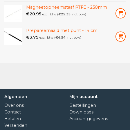
Magneetopneemstaaf PTFE - 250mm
€
20.95
excl. btw (
€
25.35
incl. btw)
Prepareernaald met punt - 14 cm
€
3.75
excl. btw (
€
4.54
incl. btw)
Algemeen
Mijn account
Over ons
Bestellingen
Contact
Downloads
Betalen
Accountgegevens
Verzenden