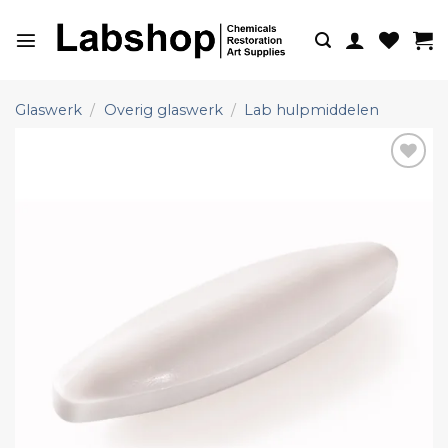
Ga
naar
inhoud
Glaswerk
/
Overig glaswerk
/
Lab hulpmiddelen