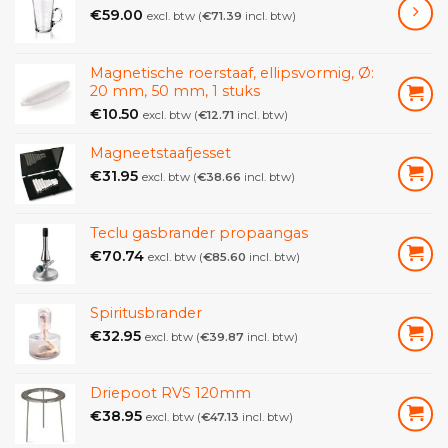
€
59.00
excl. btw (
€
71.39
incl. btw)
Magnetische roerstaaf, ellipsvormig, Ø:
20 mm, 50 mm, 1 stuks
€
10.50
excl. btw (
€
12.71
incl. btw)
Magneetstaafjesset
€
31.95
excl. btw (
€
38.66
incl. btw)
Teclu gasbrander propaangas
€
70.74
excl. btw (
€
85.60
incl. btw)
Spiritusbrander
€
32.95
excl. btw (
€
39.87
incl. btw)
Driepoot RVS 120mm
€
38.95
excl. btw (
€
47.13
incl. btw)