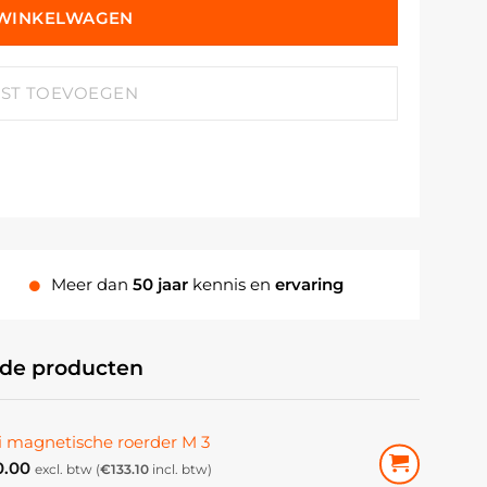
 WINKELWAGEN
JST TOEVOEGEN
Meer dan
50 jaar
kennis en
ervaring
rde producten
i magnetische roerder M 3
0.00
excl. btw (
€
133.10
incl. btw)