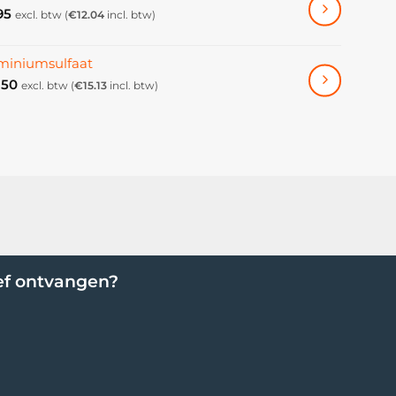
95
excl. btw (
€
12.04
incl. btw)
miniumsulfaat
.50
excl. btw (
€
15.13
incl. btw)
ef ontvangen?