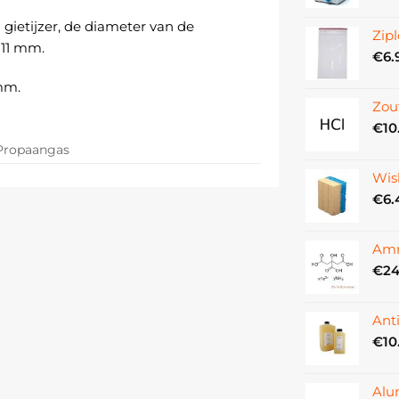
 gietijzer, de diameter van de
Zipl
 11 mm.
€
6.
mm.
Zou
€
10
Propaangas
155 mm
Wis
€
6.
260 g
1560 °C
Amm
65 l/h
€
24
Nee
17 mm
Ant
€
10
Alu