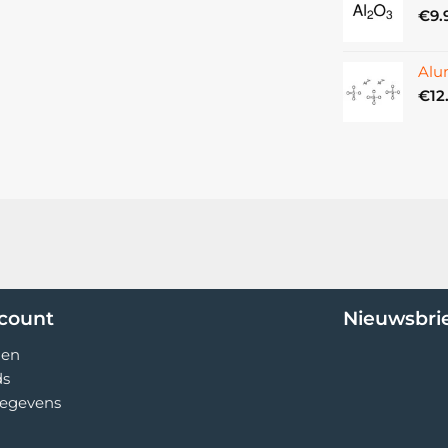
€
9.
Alu
€
12
ccount
Nieuwsbri
gen
ds
egevens