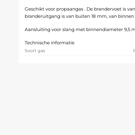
Geschikt voor propaangas . De brandervoet is van
branderuitgang is van buiten 18 mm, van binnen
Aansluiting voor slang met binnendiameter 9,5 
Technische informatie
Soort gas
Hoogte totaal
Gewicht
Temperatuur
Verbruik
Spaarvlam
Ø Kop