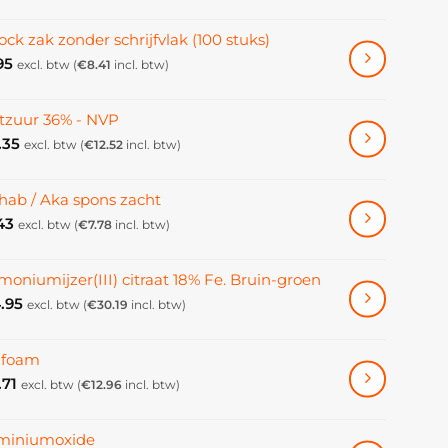
ock zak zonder schrijfvlak (100 stuks)
95
excl. btw (
€
8.41
incl. btw)
tzuur 36% - NVP
.35
excl. btw (
€
12.52
incl. btw)
hab / Aka spons zacht
43
excl. btw (
€
7.78
incl. btw)
oniumijzer(III) citraat 18% Fe. Bruin-groen
.95
excl. btw (
€
30.19
incl. btw)
ifoam
.71
excl. btw (
€
12.96
incl. btw)
miniumoxide