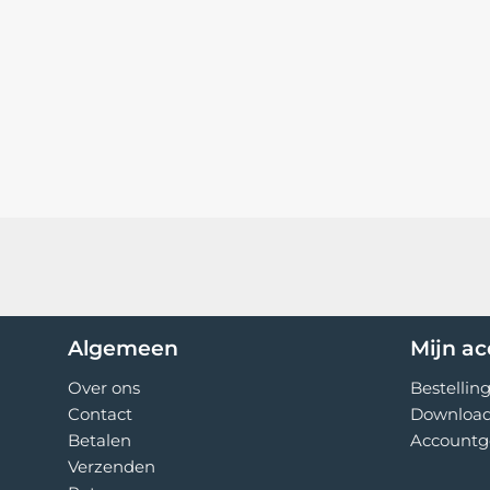
Algemeen
Mijn a
Over ons
Bestellin
Contact
Downloa
Betalen
Accountg
Verzenden