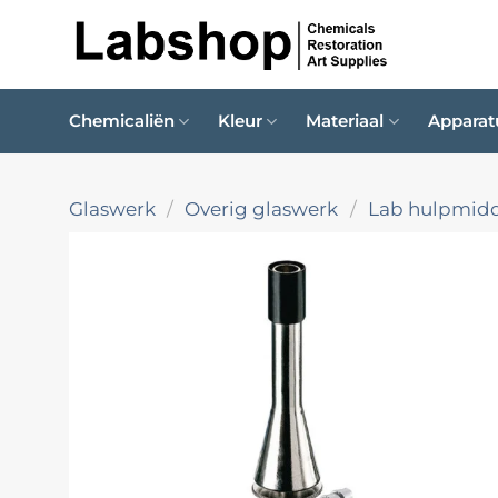
Ga
naar
inhoud
Chemicaliën
Kleur
Materiaal
Apparat
Glaswerk
/
Overig glaswerk
/
Lab hulpmid