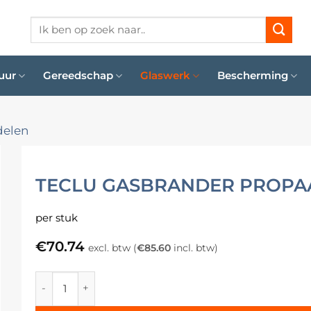
Zoeken
naar:
uur
Gereedschap
Glaswerk
Bescherming
delen
TECLU GASBRANDER PROPA
per stuk
€
70.74
excl. btw (
€
85.60
incl. btw)
Teclu gasbrander propaangas aantal