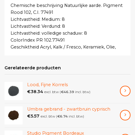
Chemische beschrijving Natuurlijke aarde. Pigment
Rood 102, C.I. 77491
Lichtvastheid: Medium: 8
Lichtvastheid: Verdund: 8
Lichtvastheid: volledige schaduw: 8
ColorIndex PR 102.77491
Geschiktheid Acryl, Kalk / Fresco, Keramiek, Olie,
Tempera, Aquarel / Gouache, Silicaat bindmiddel,
Waterglas, Cement / Tadelakt
Gerelateerde producten
Kleur Bruin, Rood
Vorm poeder
Oplosbaarheid in water onoplosbaar
Lood, Fijne Korrels
€
38.34
excl. btw (
€
46.39
incl. btw)
Umbra gebrand - zwartbruin cyprisch
€
5.57
excl. btw (
€
6.74
incl. btw)
Studio Pigment Bordeaux