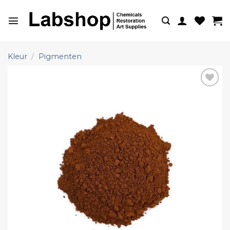
Ga
naar
inhoud
Kleur
/
Pigmenten