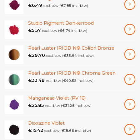
€
6.49
excl. btw (
€
7.85
incl. btw)
Studio Pigment Donkerrood
€
5.57
excl. btw (
€
6.74
incl. btw)
Pearl Luster IRIODIN® Colibri Bronze
€
29.70
excl. btw (
€
35.94
incl. btw)
Pearl Luster IRIODIN® Chroma Green
€
33.49
excl. btw (
€
40.52
incl. btw)
Manganese Violet (PV 16)
€
25.85
excl. btw (
€
31.28
incl. btw)
Dioxazine Violet
€
15.42
excl. btw (
€
18.66
incl. btw)