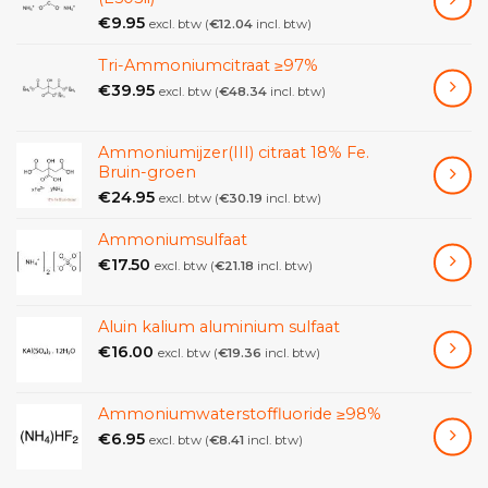
€
9.95
excl. btw (
€
12.04
incl. btw)
Tri-Ammoniumcitraat ≥97%
€
39.95
excl. btw (
€
48.34
incl. btw)
Ammoniumijzer(III) citraat 18% Fe.
Bruin-groen
€
24.95
excl. btw (
€
30.19
incl. btw)
Ammoniumsulfaat
€
17.50
excl. btw (
€
21.18
incl. btw)
Aluin kalium aluminium sulfaat
€
16.00
excl. btw (
€
19.36
incl. btw)
Ammoniumwaterstoffluoride ≥98%
€
6.95
excl. btw (
€
8.41
incl. btw)