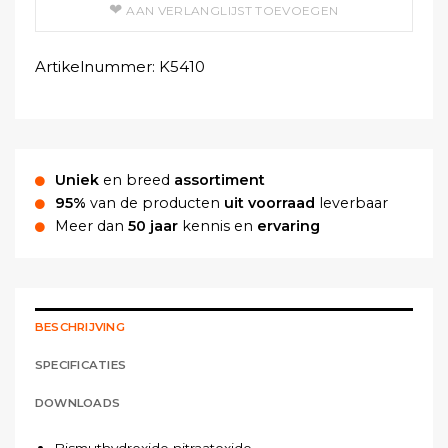
AAN VERLANGLIJST TOEVOEGEN
Artikelnummer:
K5410
Uniek
en breed
assortiment
95%
van de producten
uit voorraad
leverbaar
Meer dan
50 jaar
kennis en
ervaring
BESCHRIJVING
SPECIFICATIES
DOWNLOADS
Bismuthydroxide nitraatoxide.