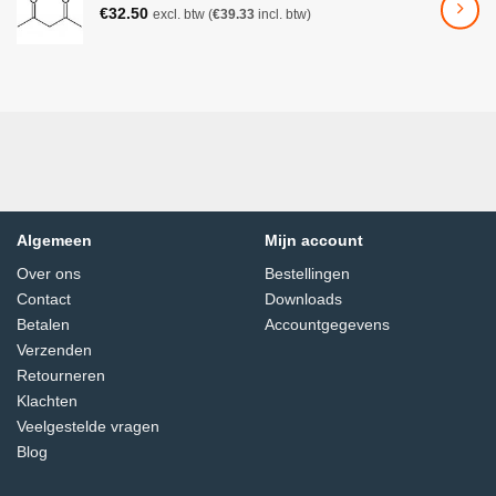
€
32.50
excl. btw (
€
39.33
incl. btw)
Een stofhoes en een gebruiksaanwijzing zijn bij de
levering inbegrepen.
Toepassingsgebied: Basisschool en voortgezet
onderwijs, opleidingen, hobby.
Toepassingen/Monsters: Translucente en dunne,
contrasterende, makkelijke preparaten (bijv.
plantenweefsel, gekleurde cellen/parasieten).
Algemeen
Mijn account
Over ons
Bestellingen
Contact
Downloads
Betalen
Accountgegevens
Verzenden
Retourneren
Klachten
Veelgestelde vragen
Blog