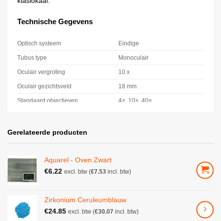
klaslokaal.
Technische Gegevens
Optisch systeem
Eindige
Tubus type
Monoculair
Oculair vergroting
10 x
Oculair gezichtsveld
18 mm
Standaard objectieven
4×, 10×, 40×
Kwaliteit van de lens
achromatisch
Objectiefrevolver –
Gerelateerde producten
3
inschroefplekken
Verlichtingssterkte
Doorverlichting
Aquarel - Oven Zwart
Type verlichting doorvallend licht
LED
€
6.22
excl. btw (
€
7.53
incl. btw)
Verlichtingsintensiteit doorvallend
1 W
licht
Zirkonium Ceruleumblauw
grove/fijne scherpstelling
Focusmechanisme
coaxiale
€
24.85
excl. btw (
€
30.07
incl. btw)