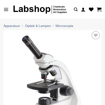
Ga
naar
inhoud
Apparatuur
/
Optiek & Lampen
/
Microscopie