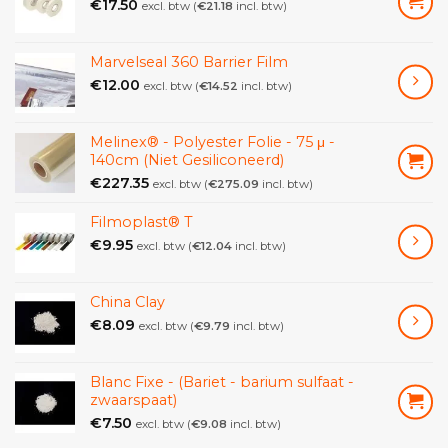
€
17.50
excl. btw (
€
21.18
incl. btw)
Werking: De Insectron®-val maakt gebruik van een
UV-vrije lichtbron, meestal in de kleur groen, met een
Marvelseal 360 Barrier Film
vermogen van 2 x 20 W. Dit licht trekt vliegende
€
12.00
excl. btw (
€
14.52
incl. btw)
insecten aan. De insecten vliegen naar het apparaat en
hechten zich vervolgens aan de kleefvlakken.
Melinex® - Polyester Folie - 75 μ -
Geschikte ruimtes: De Insectron®-val is geschikt voor
140cm (Niet Gesiliconeerd)
ruimtes tot 200 m². Dit kan variëren afhankelijk van het
€
227.35
excl. btw (
€
275.09
incl. btw)
specifieke model. Het apparaat kan effectief zijn in
verschillende omgevingen, zoals keukens,
Filmoplast® T
voedselverwerkingsfaciliteiten, opslagruimtes, winkels,
€
9.95
excl. btw (
€
12.04
incl. btw)
zorginstellingen en andere ruimtes waar vliegende
insecten moeten worden gecontroleerd.
China Clay
Onderhoud: Controleer regelmatig de kleefvlakken
€
8.09
excl. btw (
€
9.79
incl. btw)
op gevangen insecten. Volg de instructies van de
fabrikant voor het vervangen van de kleefvlakken
Blanc Fixe - (Bariet - barium sulfaat -
wanneer ze vol zijn of volgens de aanbevolen
zwaarspaat)
vervangingscyclus.
€
7.50
excl. btw (
€
9.08
incl. btw)