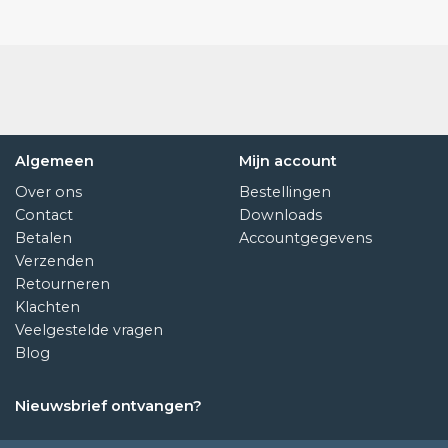
Voorbeelden van toepassingen van de Insectron®-val zijn
onder andere:
Restaurants en voedselbereidingsruimtes: De
Insectron®-val kan worden geplaatst in keukens,
eetzalen en andere gebieden waar voedsel wordt
bereid of geconsumeerd om vliegende insecten weg
Algemeen
Mijn account
te houden.
Over ons
Bestellingen
Supermarkten en winkels: Het gebruik van de
Contact
Downloads
Insectron®-val in supermarkten en winkels kan helpen
Betalen
Accountgegevens
om vliegende insecten weg te houden van producten
Verzenden
en klanten een aangename winkelervaring te bieden.
Retourneren
Zorginstellingen: De Insectron®-val kan worden
Klachten
gebruikt in ziekenhuizen, verzorgingstehuizen en
Veelgestelde vragen
andere zorginstellingen om een hygiënische
Blog
omgeving te behouden en vliegende insecten weg te
houden van patiëntenkamers en gemeenschappelijke
Nieuwsbrief ontvangen?
ruimtes.
Kantoren en commerciële gebouwen: Het plaatsen