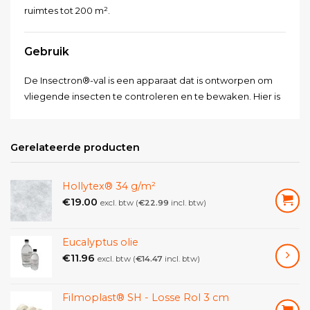
ruimtes tot 200 m².
Gebruik
De Insectron®-val is een apparaat dat is ontworpen om
vliegende insecten te controleren en te bewaken. Hier is
informatie over het gebruik en enkele voorbeelden van
toepassingen:
Gerelateerde producten
Plaatsing: Kies een geschikte locatie voor het plaatsen
van de Insectron®-val. Dit kan binnenruimtes zijn zoals
Hollytex® 34 g/m²
keukens, restaurants, voedselbereidingsruimtes,
€
19.00
excl. btw (
€
22.99
incl. btw)
magazijnen, supermarkten, ziekenhuizen, kantoren of
andere gebieden waar vliegende insecten een
probleem vormen.
Eucalyptus olie
€
11.96
Voeding: Sluit de Insectron®-val aan op een geschikt
excl. btw (
€
14.47
incl. btw)
stopcontact volgens de specificaties van de fabrikant.
Zorg ervoor dat de spanning en het vermogen
Filmoplast® SH - Losse Rol 3 cm
overeenkomen met de vereisten van het apparaat.