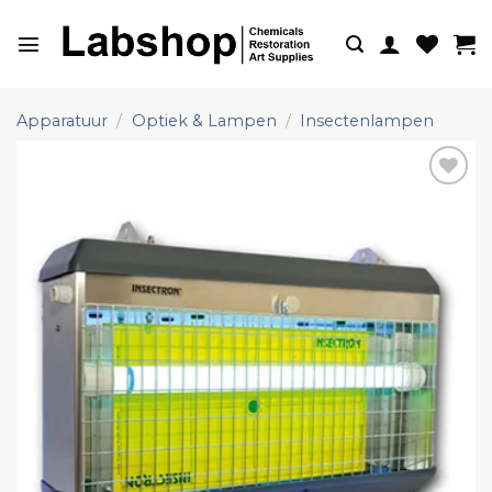
Ga
naar
inhoud
Apparatuur
/
Optiek & Lampen
/
Insectenlampen