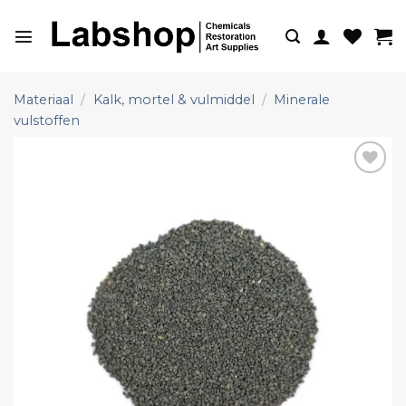
Ga
naar
inhoud
Materiaal
/
Kalk, mortel & vulmiddel
/
Minerale
vulstoffen