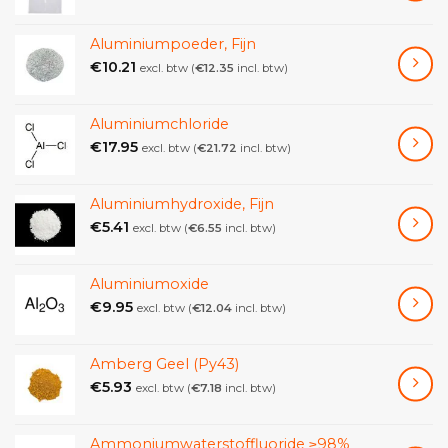
gedrukt en vormt een solide reparatie.
Als Schuurmiddel
: voor het polijsten en afwerken van
Aluminiumpoeder, Fijn
oppervlakken
€
10.21
excl. btw (
€
12.35
incl. btw)
Eigenschappen
Aluminiumchloride
€
17.95
excl. btw (
€
21.72
incl. btw)
Kleur: zwart
Diameter: 0,5-1 mm
Aluminiumhydroxide, Fijn
Dichtheid: 2,9 g/cm³
€
5.41
excl. btw (
€
6.55
incl. btw)
Porositeit: laag
Aluminiumoxide
Hardheid: 7 op de schaal van Mohs
€
9.95
excl. btw (
€
12.04
incl. btw)
Chemische samenstelling: voornamelijk silica,
aluminium en ijzer, met sporen van andere elementen
zoals calcium, magnesium en natrium.
Amberg Geel (Py43)
€
5.93
excl. btw (
€
7.18
incl. btw)
Basalt-zwart-zand 0.5-1 mm heeft een lange
levensduur en is bestand tegen slijtage, erosie en
weersinvloeden. Het kan worden opgeslagen op een
Ammoniumwaterstoffluoride ≥98%