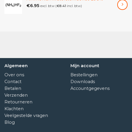
droge plaats en vereist geen speciale behandeling
€
6.95
excl. btw (
€
8.41
incl. btw)
voor opslag.
Gevaren
Zie Safety sheet
Algemeen
Mijn account
Over ons
Bestellingen
Contact
Downloads
Betalen
Accountgegevens
Verzenden
Retourneren
Klachten
Veelgestelde vragen
Blog