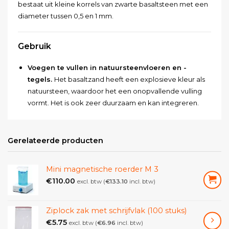
bestaat uit kleine korrels van zwarte basaltsteen met een
diameter tussen 0,5 en 1 mm.
Gebruik
Voegen te vullen in natuursteenvloeren en -
tegels.
Het basaltzand heeft een explosieve kleur als
natuursteen, waardoor het een onopvallende vulling
vormt. Het is ook zeer duurzaam en kan integreren.
Beschermlagen om op natuursteen te
brengen.
Basaltzand kan worden gebruikt om een ​​
Gerelateerde producten
dunne, droge laag aan te brengen op
natuursteen. Deze laag helpt om de natuursteen te
beschermen tegen slijtage, vuil en vervuiling.
Mini magnetische roerder M 3
€
110.00
excl. btw (
€
133.10
incl. btw)
Reparaties uit te voeren aan
natuursteen.
Basaltzand kan worden gebruikt om
kleine beschadigingen aan natuursteen te
Ziplock zak met schrijfvlak (100 stuks)
repareren. Het basaltzand wordt in de beschadiging
€
5.75
excl. btw (
€
6.96
incl. btw)