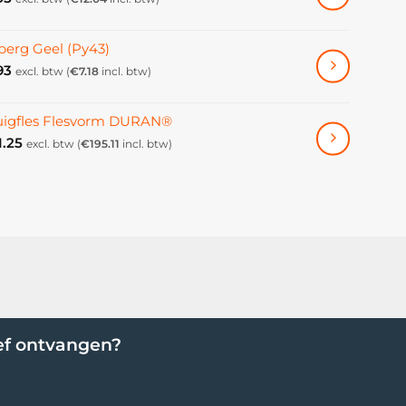
erg Geel (Py43)
93
excl. btw (
€
7.18
incl. btw)
uigfles Flesvorm DURAN®
1.25
excl. btw (
€
195.11
incl. btw)
ef ontvangen?