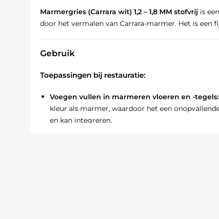
Marmergries (Carrara wit) 1,2 – 1,8 MM stofvrij
is ee
door het vermalen van Carrara-marmer. Het is een fi
Gebruik
Toepassingen bij restauratie:
Voegen vullen in marmeren vloeren en -tegels
kleur als marmer, waardoor het een onopvallende
en kan integreren.
Beschermlagen aanbrengen op marmer:
Marme
dunne, beschermende laag aan te brengen op ma
beschermen tegen slijtage, vuil en vervuiling.
Reparaties uit uitvoeren aan marmer:
Marmergr
beschadigingen aan marmer te repareren. Het m
gedrukt en vormt een solide reparatie.