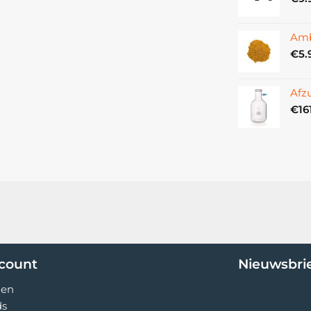
Amb
€
5.
fvrij is stofvrij, wat het materiaal veiliger
Afz
ikkelde kleur als marmer, waardoor het
€
16
al dat functioneel mee kan gaan.
ccount
Nieuwsbri
gen
ds