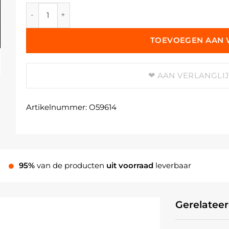
Marmergries (Carrara wit) 1,2 - 1,8 MM Stofvrij aantal
TOEVOEGEN AAN
AAN VERLANGLI
Artikelnummer:
O59614
95%
van de producten
uit voorraad
leverbaar
Gerelatee