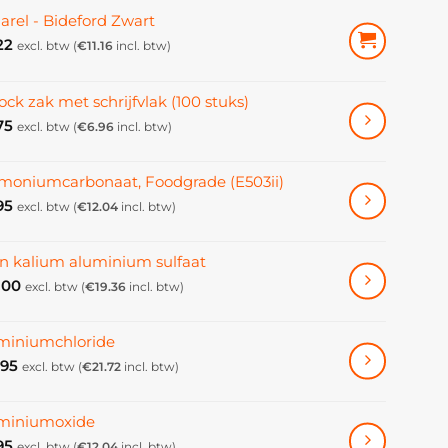
arel - Bideford Zwart
22
excl. btw (
€
11.16
incl. btw)
ock zak met schrijfvlak (100 stuks)
75
excl. btw (
€
6.96
incl. btw)
oniumcarbonaat, Foodgrade (E503ii)
95
excl. btw (
€
12.04
incl. btw)
in kalium aluminium sulfaat
.00
excl. btw (
€
19.36
incl. btw)
miniumchloride
.95
excl. btw (
€
21.72
incl. btw)
miniumoxide
95
excl. btw (
€
12.04
incl. btw)