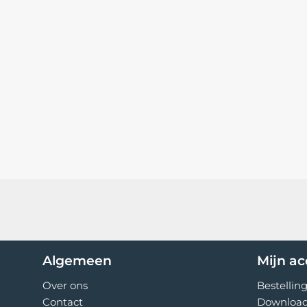
Eigenschappen
Stofvrij:
Marmergries (Carrara wit) 1. 2 – 1. 8 MM sto
en praktischer te verwerken maakt.
Goede kleurmatch:
Marmergries heeft een ingew
een onopvallende vulling of reparatie vormt.
Duurzaam:
Marmergries is een duurzaam materia
Kenmerken:
Kleur:
wit
Grootte:
1,2 – 1,8 mm
Hardheid:
hard
Algemeen
Mijn a
Duurzaamheid:
zeer duurzaam
Over ons
Bestellin
Chemische resistentie:
goed
Contact
Downloa