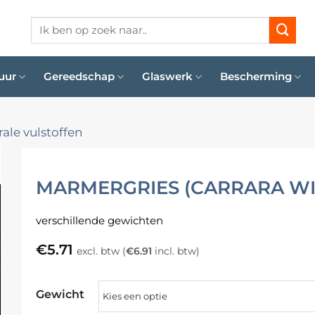
Zoeken
naar:
uur
Gereedschap
Glaswerk
Bescherming
ale vulstoffen
MARMERGRIES (CARRARA WIT) 
verschillende gewichten
€
5.71
excl. btw (
€
6.91
incl. btw)
Gewicht