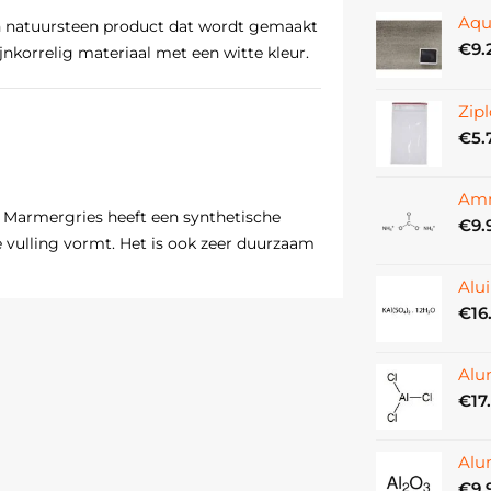
Aqu
n natuursteen product dat wordt gemaakt
€
9.
jnkorrelig materiaal met een witte kleur.
Zipl
€
5.
Amm
:
Marmergries heeft een synthetische
€
9.
 vulling vormt. Het is ook zeer duurzaam
Alu
€
16
rgries kunnen worden gebruikt om een ​​
rmer. Deze laag helpt om het marmer te
Alu
€
17
ies kunnen worden gebruikt om kleine
armergries wordt in de beschadiging
Alu
€
9.