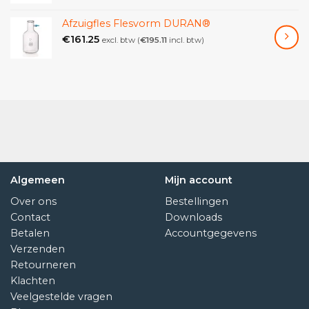
Afzuigfles Flesvorm DURAN®
€
161.25
excl. btw (
€
195.11
incl. btw)
Algemeen
Mijn account
Over ons
Bestellingen
Contact
Downloads
Betalen
Accountgegevens
Verzenden
Retourneren
Klachten
Veelgestelde vragen