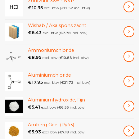
Zoutzuur 36% - NVP
€
10.35
excl. btw (
€
12.52
incl. btw)
Wishab / Aka spons zacht
€
6.43
excl. btw (
€
7.78
incl. btw)
Ammoniumchloride
€
8.95
excl. btw (
€
10.83
incl. btw)
Aluminiumchloride
€
17.95
excl. btw (
€
21.72
incl. btw)
Aluminiumhydroxide, Fijn
€
5.41
excl. btw (
€
6.55
incl. btw)
Amberg Geel (Py43)
€
5.93
excl. btw (
€
7.18
incl. btw)