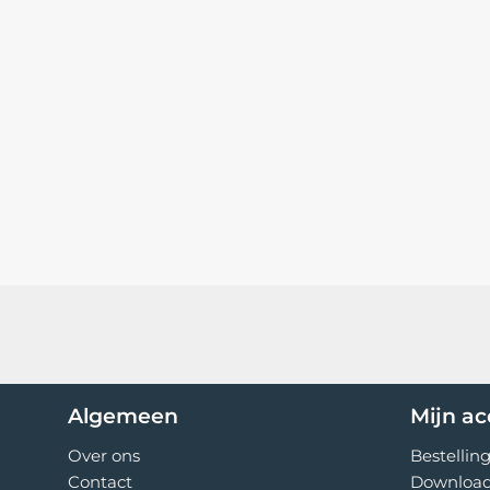
Eigenschappen
Oplosbaarheid:
PEG is oplosbaar in water en or
veelzijdig in gebruik is.
Hygroscopisch:
PEG 2000 trekt vocht aan, waardoo
bevochtigen van materialen.
Weekmakend:
PEG kan materialen flexibeler ma
minder waarschijnlijk wordt.
Smeltpunt:
PEG 2000 rook bij ongeveer 63°C, wat
gebruik van warmtegevoelige materialen.
pH-waarde:
De pH-waarde van PEG 2000 is neutra
materialen te gebruiken op die gevoelig zijn voor
Technische en chemische specificaties:
Algemeen
Mijn a
Molecuulgewicht
: 2000 g/mol
Over ons
Bestellin
CAS-nummer
: 25322-68-3
Contact
Downloa