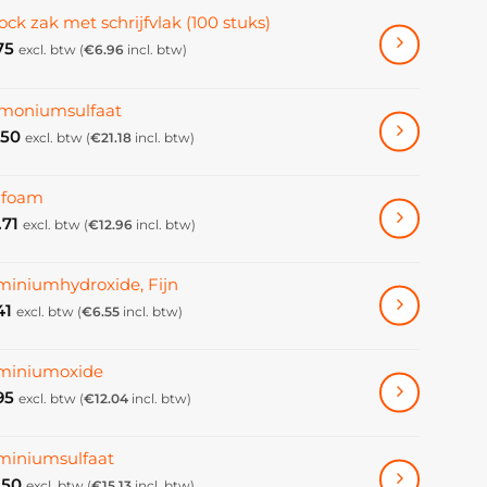
ock zak met schrijfvlak (100 stuks)
75
excl. btw (
€
6.96
incl. btw)
oniumsulfaat
.50
excl. btw (
€
21.18
incl. btw)
ifoam
.71
excl. btw (
€
12.96
incl. btw)
miniumhydroxide, Fijn
41
excl. btw (
€
6.55
incl. btw)
miniumoxide
95
excl. btw (
€
12.04
incl. btw)
miniumsulfaat
.50
excl. btw (
€
15.13
incl. btw)