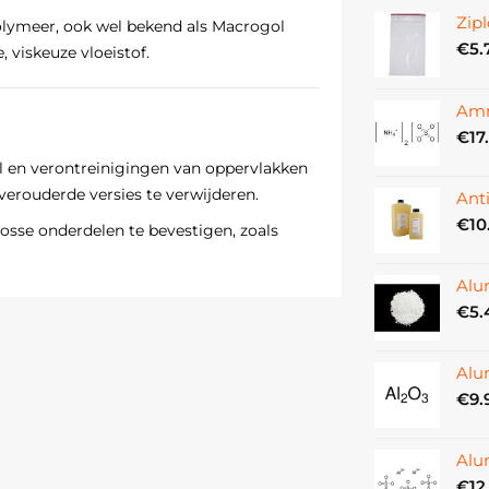
Zipl
olymeer, ook wel bekend als Macrogol
€
5.
 viskeuze vloeistof.
Amm
€
17
 en verontreinigingen van oppervlakken
erouderde versies te verwijderen.
Ant
€
10
sse onderdelen te bevestigen, zoals
Alu
droog en broos materiaal te
€
5.
 poreuze materialen te
Alu
€
9.
 materialen te beschermen tegen
Alu
€
12