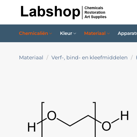
Ga
naar
inhoud
Chemicaliën
Kleur
Materiaal
Apparat
Materiaal
/
Verf-, bind- en kleefmiddelen
/