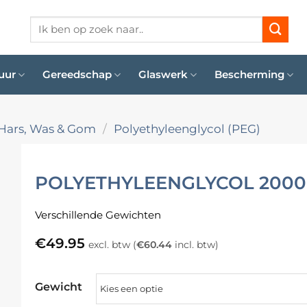
Zoeken
naar:
uur
Gereedschap
Glaswerk
Bescherming
Hars, Was & Gom
/
Polyethyleenglycol (PEG)
POLYETHYLEENGLYCOL 2000 
Verschillende Gewichten
€
49.95
excl. btw (
€
60.44
incl. btw)
Gewicht