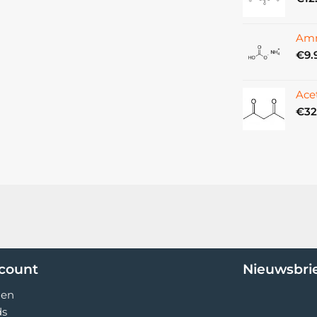
Amm
ganische oplosmiddelen, waardoor het
€
9.
r het nuttig kan zijn bij het
Ace
€
32
ken, waardoor het breken of barsten
 belangrijk is om te weten bij het
al (grote 7), waardoor het veilig is om
 zuren of basen.
ccount
Nieuwsbri
gen
ds