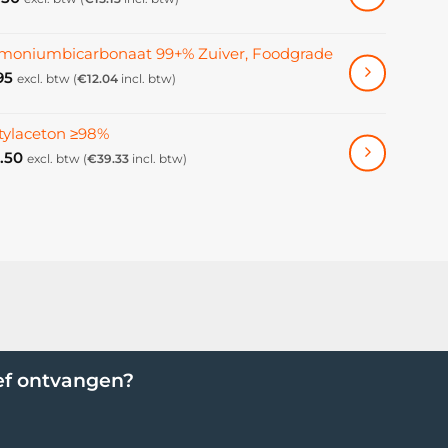
oniumbicarbonaat 99+% Zuiver, Foodgrade
95
excl. btw (
€
12.04
incl. btw)
tylaceton ≥98%
.50
excl. btw (
€
39.33
incl. btw)
ef ontvangen?