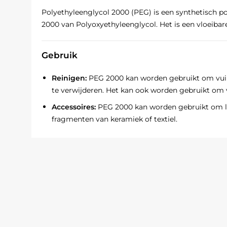
Polyethyleenglycol 2000 (PEG) is een synthetisch p
2000 van Polyoxyethyleenglycol. Het is een vloeibare,
Gebruik
Reinigen:
PEG 2000 kan worden gebruikt om vuil
te verwijderen. Het kan ook worden gebruikt om v
Accessoires:
PEG 2000 kan worden gebruikt om lo
fragmenten van keramiek of textiel.
Bevochtigen:
PEG 2000 kan worden gebruikt om 
bevochtigen, zoals papier, hout of leer.
Consolideren:
PEG 2000 kan worden gebruikt om
consolideren, zoals steen of zandsteen.
Beschermen:
PEG 2000 kan worden gebruikt om
vocht, corrosie of oxidatie.