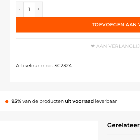
Polyethyleenglycol 2000 (PEG) Ph. Eur aantal
TOEVOEGEN AAN
AAN VERLANGLI
Artikelnummer:
SC2324
95%
van de producten
uit voorraad
leverbaar
Gerelatee