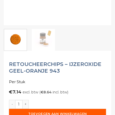
RETOUCHEERCHIPS – IJZEROXIDE
GEEL-ORANJE 943
Per Stuk
€
7.14
excl. btw (
€
8.64
incl. btw)
Retoucheerchips - IJzeroxide Geel-Oranje 943 aantal
TOEVOEGEN AAN WINKELWAGEN