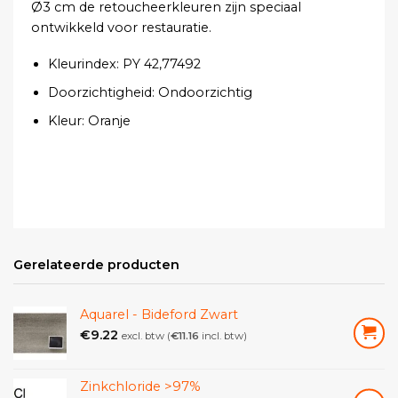
Ø3 cm de retoucheerkleuren zijn speciaal
ontwikkeld voor restauratie.
Kleurindex:
PY 42,77492
Doorzichtigheid:
O
ndoorzichtig
Kleur:
Oranje
Gerelateerde producten
Aquarel - Bideford Zwart
€
9.22
excl. btw (
€
11.16
incl. btw)
Zinkchloride >97%