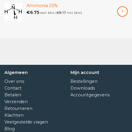
Ammonia 25%
€
6.75
excl. btw (
€
8.17
incl. btw)
Algemeen
Mijn account
Over ons
Bestellingen
Contact
Downloads
Betalen
Accountgegevens
Verzenden
Retourneren
Klachten
Veelgestelde vragen
Blog