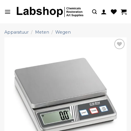
Ga
naar
inhoud
Apparatuur
/
Meten
/
Wegen