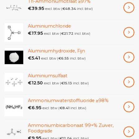
Tri-Ammoniumcitraat ≥97%
Materiaal plateau
Edelstaal
€
39.95
excl. btw (
€
48.34
incl. btw)
Materiaal behuizing
edelstaal
Nettogewicht ca.
0,70 kg
Aluminiumchloride
Weegschaal met
€
17.95
Bauart der Waage
excl. btw (
€
21.72
incl. btw)
één bereik
Door edelstaal beschermde behuizing, daardoor
Aluminiumhydroxide, Fijn
roestvrij en gemakkelijk te reinigen.
€
5.41
excl. btw (
€
6.55
incl. btw)
Zeer mobiel: Dankzij batterijgebruik en compacte,
lichte constructie geschikt voor het gebruik op
Aluminiumsulfaat
verschillende locaties (keuken, winkel, kantine,
€
12.50
excl. btw (
€
15.13
incl. btw)
laboratorium voor levensmiddelen enz.).
Veilig en tegen wegglijden beveiligde opstelling
Ammoniumwaterstoffluoride ≥98%
dankzij rubber voetjes.
€
6.95
excl. btw (
€
8.41
incl. btw)
Conform
-kwaliteitssysteem.
HACCP
Bijzonder vlakke constructie.
Ammoniumbicarbonaat 99+% Zuiver,
Foodgrade
Werkbeschermhoes bij de levering inbegrepen.
€
9.95
excl. btw (
€
12.04
incl. btw)