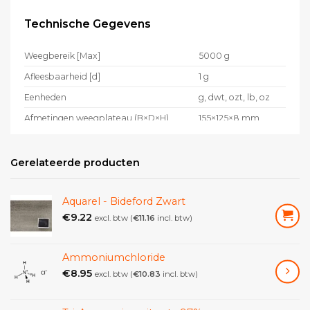
Technische Gegevens
Weegbereik [Max]
5000 g
Afleesbaarheid [d]
1 g
Eenheden
g, dwt, ozt, lb, oz
Afmetingen weegplateau (B×D×H)
155×125×8 mm
Afmetingen weegoppervlak (B×D)
125×155 mm
Reproduceerbaarheid
1 g
Gerelateerde producten
Linearisatie
± 2 g
Aquarel - Bideford Zwart
Omgevingstemperatuur
10 °C – 40 °C
€
9.22
excl. btw (
€
11.16
incl. btw)
Batterij bedrijfsduur – zonder
20 h
achtergrondverlichting
Type display
LCD
Ammoniumchloride
€
8.95
excl. btw (
€
10.83
incl. btw)
Scherm cijferhoogte
20 mm
Materiaal weegoppervlak
edelstaal