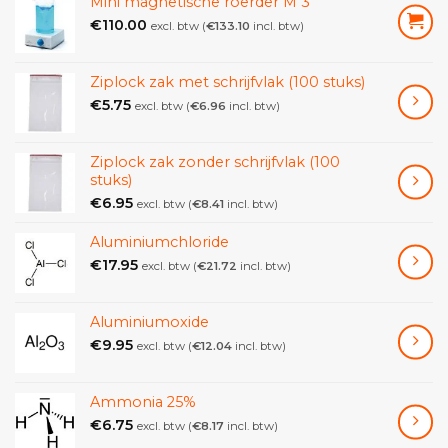
Mini magnetische roerder M 3
€
110.00
excl. btw (
€
133.10
incl. btw)
Ziplock zak met schrijfvlak (100 stuks)
€
5.75
excl. btw (
€
6.96
incl. btw)
Ziplock zak zonder schrijfvlak (100
stuks)
€
6.95
excl. btw (
€
8.41
incl. btw)
Aluminiumchloride
€
17.95
excl. btw (
€
21.72
incl. btw)
Aluminiumoxide
€
9.95
excl. btw (
€
12.04
incl. btw)
Ammonia 25%
€
6.75
excl. btw (
€
8.17
incl. btw)