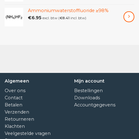
Ammoniumwaterstoffluoride ≥98%
€
6.95
excl. btw (
€
8.41
incl. btw)
Algemeen
Mijn account
Over ons
Bestellingen
Contact
Downloads
Betalen
Accountgegevens
Verzenden
Retourneren
Klachten
Veelgestelde vragen