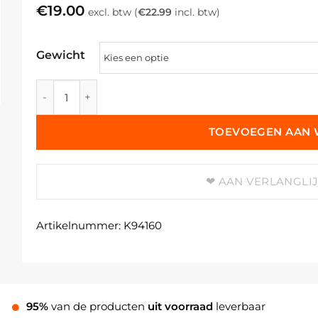
€
19.00
excl. btw (
€
22.99
incl. btw)
Gewicht
Indigotine, Blauw aantal
TOEVOEGEN AAN
AAN VERLANGLI
Artikelnummer:
K94160
95%
van de producten
uit voorraad
leverbaar