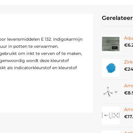
Gerelatee
Aqu
voor levensmiddelen E 132. Indigokarmijn
€
6.
ur in potten te verwarmen.
gebruikt om inkt te verven of te maken,
Tegenwoordig wordt deze kleurstof
Zir
t als indicatorkleurstof en kleurstof
€
24
Amm
€
8.
Amm
€
17