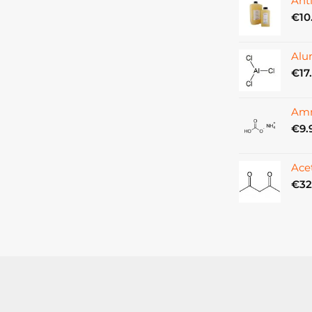
Ant
€
10
Alu
€
17
Amm
€
9.
Ace
€
32