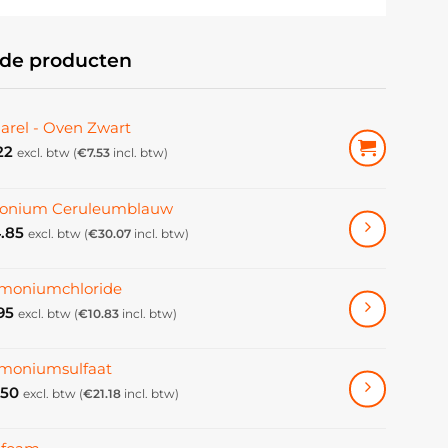
rde producten
arel - Oven Zwart
22
excl. btw (
€
7.53
incl. btw)
konium Ceruleumblauw
.85
excl. btw (
€
30.07
incl. btw)
oniumchloride
95
excl. btw (
€
10.83
incl. btw)
oniumsulfaat
.50
excl. btw (
€
21.18
incl. btw)