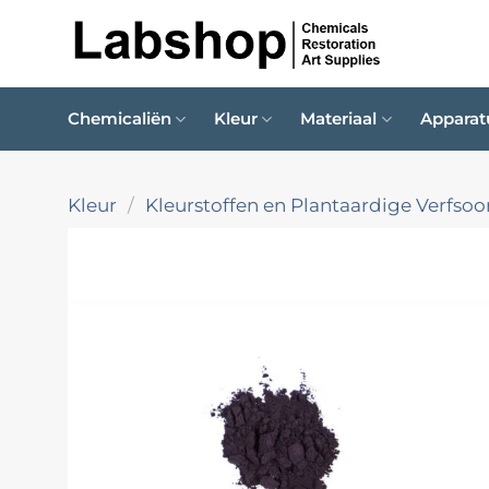
Ga
naar
inhoud
Chemicaliën
Kleur
Materiaal
Apparat
Kleur
/
Kleurstoffen en Plantaardige Verfsoo