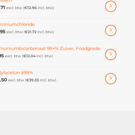
ifoam
.71
excl. btw (
€
12.96
incl. btw)
miniumchloride
.95
excl. btw (
€
21.72
incl. btw)
oniumbicarbonaat 99+% Zuiver, Foodgrade
95
excl. btw (
€
12.04
incl. btw)
tylaceton ≥98%
.50
excl. btw (
€
39.33
incl. btw)