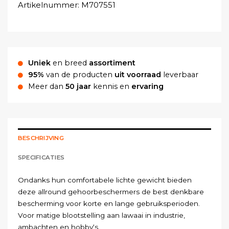
Artikelnummer:
M707551
Uniek
en breed
assortiment
95%
van de producten
uit voorraad
leverbaar
Meer dan
50 jaar
kennis en
ervaring
BESCHRIJVING
SPECIFICATIES
Ondanks
hun
comfortabele
lichte
gewicht
bieden
deze
allround
gehoorbeschermers
de
best
denkbare
bescherming
voor
korte
en
lange
gebruiksperioden
.
Voor
matige
blootstelling
aan
lawaai
in
industrie
,
ambachten
en
hobby
‘
s
.