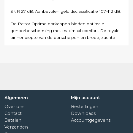
SNR
27
dB
.
Aanbevolen
geluidsclassificatie
107
–
112
dB
.
De
Peltor
Optime
oorkappen
bieden
optimale
gehoorbescherming
met
maximaal
comfort
.
De
royale
binnendiepte
van
de
oorschelpen
en
brede
,
zachte
oorkapkussens
in
combinatie
met
de
tweepuntsbevestiging
voor
een
lagedrukpasvorm
zorgen
voor
het
best
mogelijke
comfort
,
zelfs
bij
lange
perioden
.
De
hoofdbanden
zijn
volledig
in
hoogte
verstelbaar
.
Algemeen
Mijn account
Over ons
Bestellingen
Contact
Downloads
Betalen
Accountgegevens
Verzenden