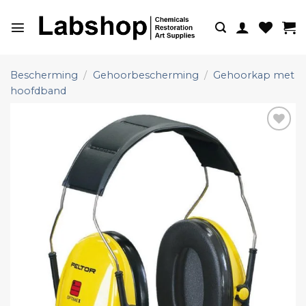
Ga
naar
inhoud
Bescherming
/
Gehoorbescherming
/
Gehoorkap met
hoofdband