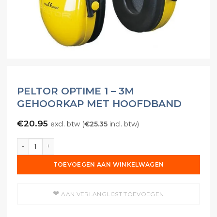
PELTOR OPTIME 1 – 3M
GEHOORKAP MET HOOFDBAND
€
20.95
excl. btw (
€
25.35
incl. btw)
Peltor Optime 1 - 3M Gehoorkap met Hoofdband aantal
TOEVOEGEN AAN WINKELWAGEN
AAN VERLANGLIJST TOEVOEGEN