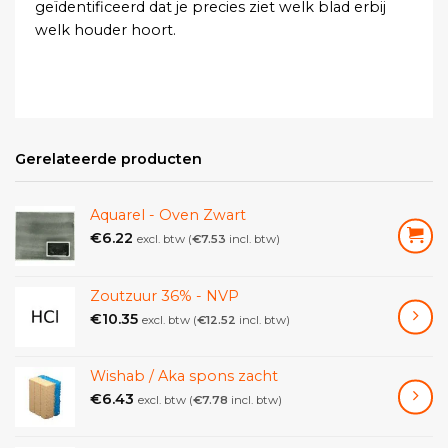
geïdentificeerd dat je precies ziet welk blad erbij
welk houder hoort.
Gerelateerde producten
Aquarel - Oven Zwart
€
6.22
excl. btw (
€
7.53
incl. btw)
Zoutzuur 36% - NVP
€
10.35
excl. btw (
€
12.52
incl. btw)
Wishab / Aka spons zacht
€
6.43
excl. btw (
€
7.78
incl. btw)