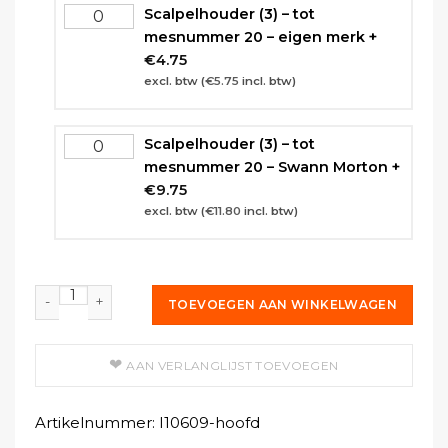
Scalpelhouder (3) – tot
mesnummer 20 – eigen merk
+
€
4.75
excl. btw (
€
5.75
incl. btw)
Scalpelhouder (3) – tot
mesnummer 20 – Swann Morton
+
€
9.75
excl. btw (
€
11.80
incl. btw)
Scalpelmesje no 09 Swann Morton aantal
TOEVOEGEN AAN WINKELWAGEN
AAN VERLANGLIJST TOEVOEGEN
Artikelnummer:
I10609-hoofd