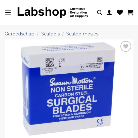
Ga
naar
inhoud
Gereedschap
/
Scalpels
/
Scalpelmesjes