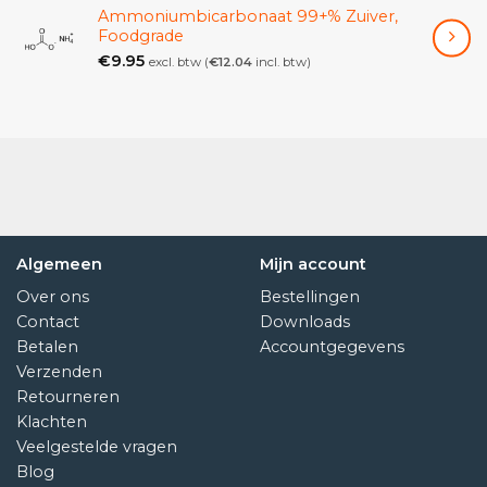
Ammoniumbicarbonaat 99+% Zuiver,
Veilig en tegen wegglijden beveiligde opstelling
Foodgrade
dankzij rubber voetjes.
€
9.95
excl. btw (
€
12.04
incl. btw)
Standaard waterpas en stelschroeven voor het
nauwkeurig waterpas zetten van de weegschaal,
waardoor zeer nauwkeurige weegresultaten.
Justeerprogramma CAL voor precisieafstelling,
externe controle gewichten tegen meerprijs.
Algemeen
Mijn account
Over ons
Bestellingen
Contact
Downloads
Betalen
Accountgegevens
Verzenden
Retourneren
Klachten
Veelgestelde vragen
Blog