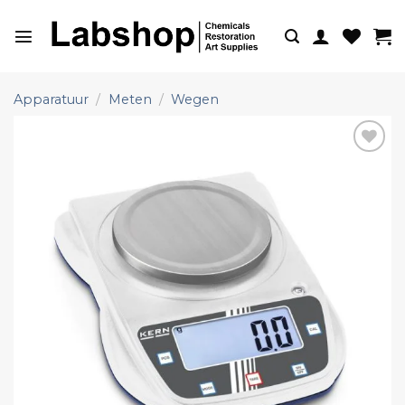
Ga
naar
inhoud
Apparatuur
/
Meten
/
Wegen