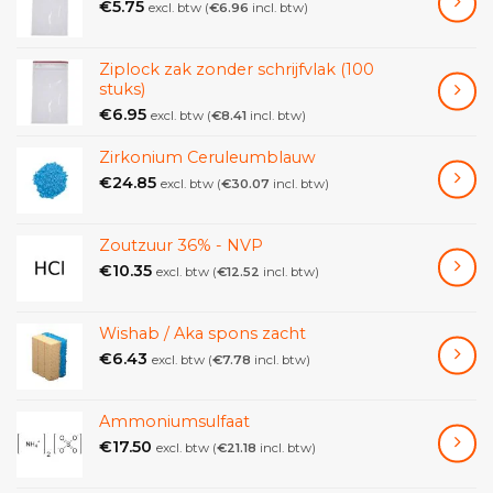
€
5.75
excl. btw (
€
6.96
incl. btw)
Materiaal behuizing
ABS-kunststof
Afmetingen behuizing (B×D×H)
225×160×50 mm
Ziplock zak zonder schrijfvlak (100
stuks)
Materiaal weegoppervlak
edelstaal
€
6.95
excl. btw (
€
8.41
incl. btw)
Nettogewicht ca.
0,50 kg
Zirkonium Ceruleumblauw
Bauart der Waage
Weegschaal met één bereik
€
24.85
excl. btw (
€
30.07
incl. btw)
Dankzij de compacte en robuuste uitvoering en het
heldere, zeer nauwkeurige display is deze serie
Zoutzuur 36% - NVP
ideaal voor gebruik in laboratoria, voor
€
10.35
excl. btw (
€
12.52
incl. btw)
kwaliteitscontroles, de productie en op scholen en
in leerbedrijven, bijvoorbeeld tijdens die biologie-,
scheikunde- of natuurkunde les.
Wishab / Aka spons zacht
€
6.43
excl. btw (
€
7.78
incl. btw)
Groot, stootvast weegplateau van edelstaal,
gemakkelijk en hygiënisch te reinigen.
Ammoniumsulfaat
Bijzonder vlakke constructie.
€
17.50
excl. btw (
€
21.18
incl. btw)
Ergonomisch geoptimaliseerd bedieningsveld met
grote toetsen en contrastrijk LCD-display.