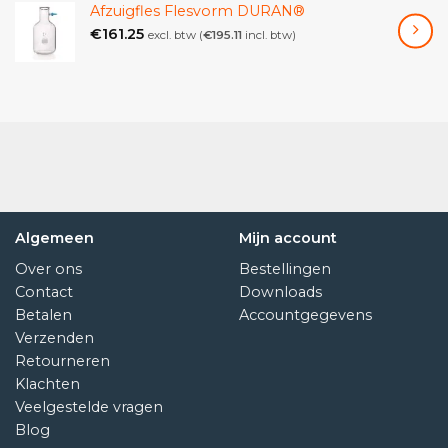
Afzuigfles Flesvorm DURAN®
Keramiek, Silicaatbinder, Waterglas
€
161.25
excl. btw (
€
195.11
incl. btw)
Lichtechtheid: Geconcentreerd: 8, gemiddeld: 8,
verdund: 8 (1 is slecht, 8 is het beste).
[EN]
Chemical description: Natural yellow earth from
France.Fe2O3 + SiO2Pigment Yellow 43, C.I. 77492
Color: Yellow
Colour Index: PY 43.77492
Algemeen
Mijn account
Suitability: Oil, Acrylics, Tempera, Watercolor /
Gouache, Lime / Fresco, Cement / Tadelakt,
Over ons
Bestellingen
Ceramic, Silicate binder, Waterglas
Contact
Downloads
Lightfastness: Concentrated: 8, Medium: 8, Thinned:
Betalen
Accountgegevens
8 (1 is poor, 8 is best).
Verzenden
Retourneren
Klachten
Veelgestelde vragen
Blog