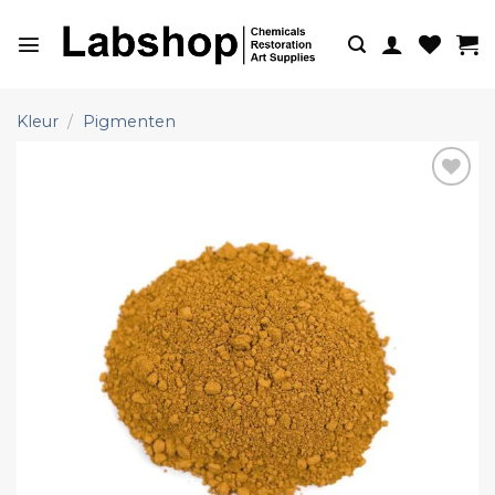
Ga
naar
inhoud
Kleur
/
Pigmenten