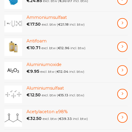
€
24.85
Dit product wordt gewonnen en gezuiverd in
excl. btw (
€
30.07
incl. btw)
Frankrijk.
Ammoniumsulfaat
Gebruik g
eschiedenis van Sienna:
Rembrandt van
€
17.50
excl. btw (
€
21.18
incl. btw)
Rijn gebruikte alle aardpigmenten, waaronder
sienna, oker en omber, om zijn rijke en complexe
bruintinten te creëren.
Antifoam
€
10.71
excl. btw (
€
12.96
incl. btw)
Productinformatie:
Aluminiumoxide
[NL]
€
9.95
excl. btw (
€
12.04
incl. btw)
Chemische beschrijving: Natuurlijke gele aarde van
France.Fe2O3 + SiO2
Aluminiumsulfaat
Pigment: Yellow 43, C.I. 77.492
€
12.50
excl. btw (
€
15.13
incl. btw)
Kleurindex: PY
Acetylaceton ≥98%
43.77492
€
32.50
excl. btw (
€
39.33
incl. btw)
Geschiktheid: Olie, Acrylics, Tempera, Watercolor /
Gouache, Lime / Fresco, Cement / Tadelakt,