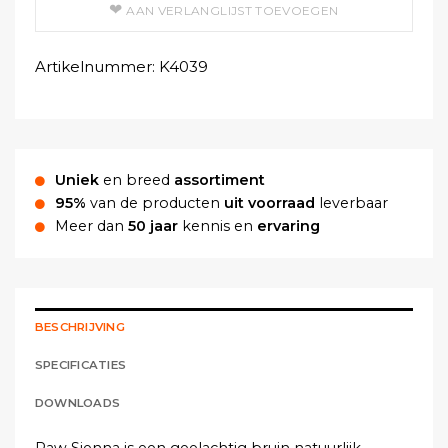
AAN VERLANGLIJST TOEVOEGEN
Artikelnummer:
K4039
Uniek
en breed
assortiment
95%
van de producten
uit voorraad
leverbaar
Meer dan
50 jaar
kennis en
ervaring
BESCHRIJVING
SPECIFICATIES
DOWNLOADS
Raw Sienna is een geelachtig bruin natuurlijk