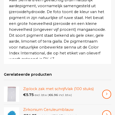
aardepigment, voornamelijk samengesteld uit
ijzeroxidehydroxide. De foto toont de kleur van het
pigment in zijn natuurlijke of ruwe staat. Het bevat
een grote hoeveelheid ijzeroxide en een kleine
hoeveelheid (ongeveer vijf procent) mangaanoxide.
Dit soort pigment staat bekend als gele oker, gele
aarde, limoniet of terra gialla. De pigmentnaam
voor natuurlijke onbewerkte sienna uit de Color
Index International, die op het etiket van olieverf
wordt getoond, is PY-43.
Er is geen enkele standaard voor de kleur van Siena,
Gerelateerde producten
en de naam wordt tegenwoordig gebruikt voor
een breed scala aan kleuren en tinten. Ze variëren
per landen- en kleurenlijst en er zijn veel eigen
Ziplock zak met schrijfvlak (100 stuks)
varianten die door verfbedrijven worden
€
5.75
excl. btw (
€
6.96
incl. btw)
aangeboden. Het kleurvak boven aan het artikel
toont één variant van de ISCC-NBS-kleurlijst.
Zirkonium Ceruleumblauw