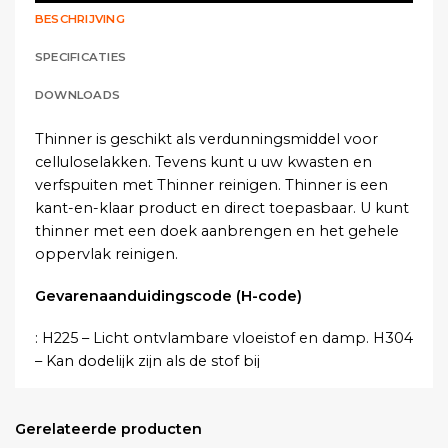
BESCHRIJVING
SPECIFICATIES
DOWNLOADS
Thinner is geschikt als verdunningsmiddel voor
celluloselakken. Tevens kunt u uw kwasten en
verfspuiten met Thinner reinigen. Thinner is een
kant-en-klaar product en direct toepasbaar. U kunt
thinner met een doek aanbrengen en het gehele
oppervlak reinigen.
Gevarenaanduidingscode (H-code)
: H225 – Licht ontvlambare vloeistof en damp. H304
– Kan dodelijk zijn als de stof bij
inslikken in de luchtwegen terechtkomt. H315 –
Veroorzaakt huidirritatie. H318 –
Gerelateerde producten
Veroorzaakt ernstig oogletsel. H336 – Kan