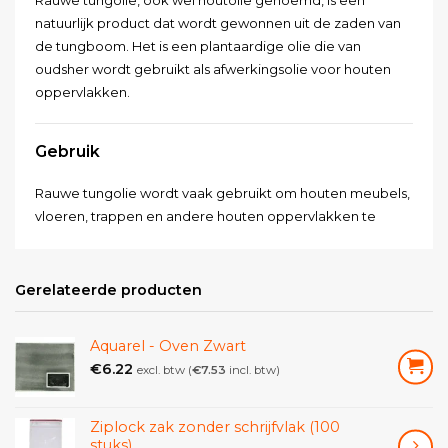
natuurlijk product dat wordt gewonnen uit de zaden van
de tungboom. Het is een plantaardige olie die van
oudsher wordt gebruikt als afwerkingsolie voor houten
oppervlakken.
Gebruik
Rauwe tungolie wordt vaak gebruikt om houten meubels,
vloeren, trappen en andere houten oppervlakken te
beschermen en te verfraaien. Het dringt diep in het hout
door en geeft het oppervlak een mooie glans en kleur.
Bovendien beschermt het hout tegen vocht, vuil en
Gerelateerde producten
andere schadelijke elementen.
Aquarel - Oven Zwart
Rauwe tungolie kan ook worden gebruikt voor andere
€
6.22
excl. btw (
€
7.53
incl. btw)
toepassingen, zoals het afwerken van stenen, betonnen
en metaaloppervlakken. Het kan ook worden gemengd
met andere oliën en kleurstoffen om verschillende
Ziplock zak zonder schrijfvlak (100
effecten te creëren.
stuks)