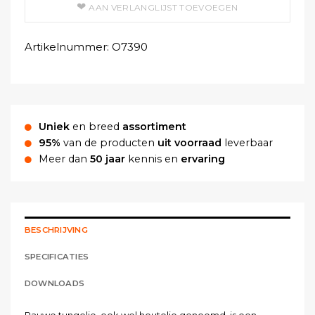
AAN VERLANGLIJST TOEVOEGEN
Artikelnummer:
O7390
Uniek
en breed
assortiment
95%
van de producten
uit voorraad
leverbaar
Meer dan
50 jaar
kennis en
ervaring
BESCHRIJVING
SPECIFICATIES
DOWNLOADS
Rauwe tungolie, ook wel houtolie genoemd, is een