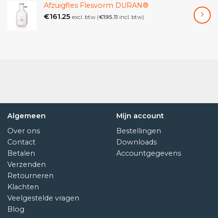
natuurlijke oliën en kan het hout jarenlang
Afzuigfles Flesvorm DURAN®
beschermen.
€
161.25
excl. btw (
€
195.11
incl. btw)
Natuurlijk: Het is een natuurlijk product en bevat geen
schadelijke chemicaliën die schadelijk kunnen zijn voor
het milieu.
Specificatie
Uiterlijk: lichtgele tot amberkleurige kleur
Algemeen
Mijn account
Geur: Milde, nootachtige geur
Over ons
Bestellingen
Contact
Downloads
Viscositeit: Dik en stroperig
Betalen
Accountgegevens
Vlampunt: >110°
Verzenden
Dichtheid: 0,937 g/ml bij 25°C
Retourneren
Klachten
Brekingsindex: 1,52 (20°C)
Veelgestelde vragen
Vetzuursamenstelling: 70% oliezuur / 20% linolzuur / 10%
Blog
palmitinezuur