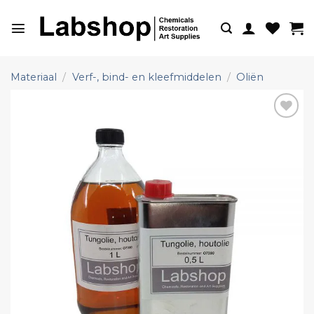
Ga
naar
inhoud
Materiaal
/
Verf-, bind- en kleefmiddelen
/
Oliën