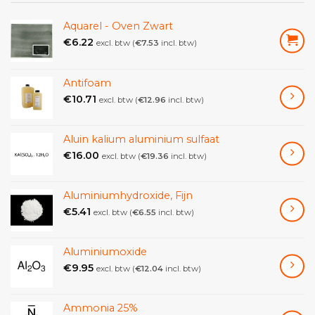
organismen, met langdurige
gevolgen.
Aquarel - Oven Zwart
€
6.22
excl. btw (
€
7.53
incl. btw)
Preventieve code (P-code)
P210 Verwijderd houden van warmte, hete
Antifoam
oppervlakken, vonken, open vuur
€
10.71
en andere ontstekingsbronnen. Niet roken.
excl. btw (
€
12.96
incl. btw)
P220 Van kleding/brandbare stoffen verwijderd
houden/bewaren.
Aluin kalium aluminium sulfaat
P221 Vermenging met brandbare stoffen absoluut
€
16.00
excl. btw (
€
19.36
incl. btw)
vermijden.
P301 + P312 + P330 NA INSLIKKEN: Bij onwel
Aluminiumhydroxide, Fijn
voelen een ANTIGIFCENTRUM/arts
€
5.41
raadplegen. De mond spoelen.
excl. btw (
€
6.55
incl. btw)
P305 + P351 + P338 BIJ CONTACT MET DE OGEN:
voorzichtig afspoelen met water
Aluminiumoxide
gedurende een aantal minuten; contactlenzen
€
9.95
excl. btw (
€
12.04
incl. btw)
verwijderen, indien
mogelijk; blijven spoelen.
Ammonia 25%
P370 + P378 In geval van brand: blussen met