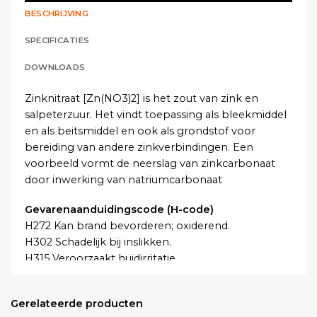
BESCHRIJVING
SPECIFICATIES
DOWNLOADS
Zinknitraat [Zn(NO3)2] is het zout van zink en
salpeterzuur. Het vindt toepassing als bleekmiddel
en als beitsmiddel en ook als grondstof voor
bereiding van andere zinkverbindingen. Een
voorbeeld vormt de neerslag van zinkcarbonaat
door inwerking van natriumcarbonaat
Gevarenaanduidingscode (H-code)
H272 Kan brand bevorderen; oxiderend.
H302 Schadelijk bij inslikken.
H315 Veroorzaakt huidirritatie.
H319 Veroorzaakt ernstige oogirritatie.
H335 Kan irritatie van de luchtwegen veroorzaken.
Gerelateerde producten
H410 Zeer giftig voor in het water levende