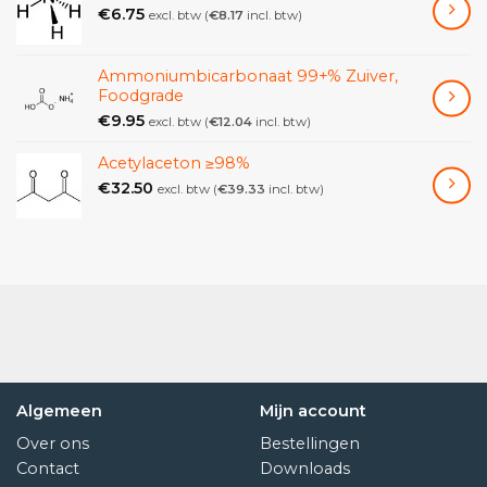
€
6.75
excl. btw (
€
8.17
incl. btw)
droogpoeder of droog zand.
Ammoniumbicarbonaat 99+% Zuiver,
Foodgrade
€
9.95
excl. btw (
€
12.04
incl. btw)
Acetylaceton ≥98%
€
32.50
excl. btw (
€
39.33
incl. btw)
Algemeen
Mijn account
Over ons
Bestellingen
Contact
Downloads