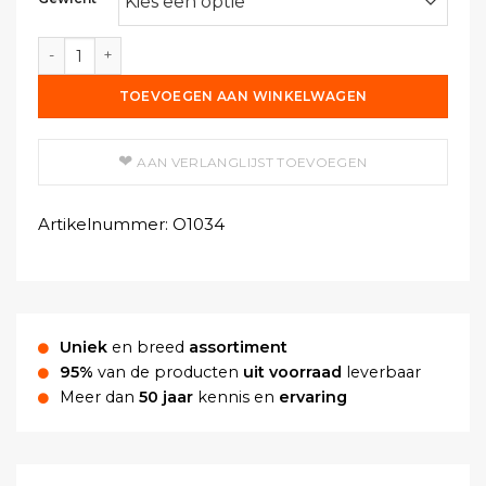
Zinknitraat Hexahydraat ≥96% aantal
TOEVOEGEN AAN WINKELWAGEN
AAN VERLANGLIJST TOEVOEGEN
Artikelnummer:
O1034
Uniek
en breed
assortiment
95%
van de producten
uit voorraad
leverbaar
Meer dan
50 jaar
kennis en
ervaring