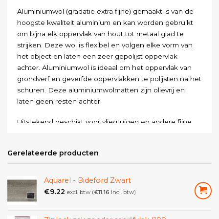
Aluminiumwol (gradatie extra fijne) gemaakt is van de
hoogste kwaliteit aluminium en kan worden gebruikt
om bijna elk oppervlak van hout tot metaal glad te
strijken. Deze wol is flexibel en volgen elke vorm van
het object en laten een zeer gepolijst oppervlak
achter. Aluminiumwol is ideaal om het oppervlak van
grondverf en geverfde oppervlakken te polijsten na het
schuren. Deze aluminiumwolmatten zijn olievrij en
laten geen resten achter.
Uitstekend geschikt voor vliegtuigen en andere fijne
aluminium oppervlakken. Herbruikbaar en ontworpen
om gemakkelijk een professioneel ogende afwerking
Gerelateerde producten
te krijgen en te onderhouden.
Zeer geschikt voor het strippen van verf.
Aquarel - Bideford Zwart
€
9.22
Verwijdert oxidatie.
excl. btw (
€
11.16
incl. btw)
Uitstekend geschikt voor vliegtuigen en boten met
een aluminium romp.