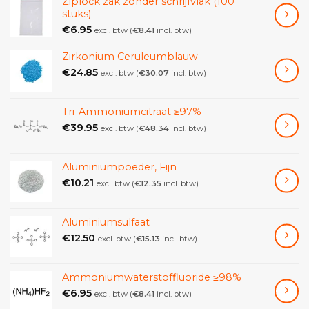
Ziplock zak zonder schrijfvlak (100
stuks)
Aluminiumwol fijn is vergelijkbaar met staalwol 1.
€
6.95
excl. btw (
€
8.41
incl. btw)
Zirkonium Ceruleumblauw
€
24.85
excl. btw (
€
30.07
incl. btw)
Tri-Ammoniumcitraat ≥97%
€
39.95
excl. btw (
€
48.34
incl. btw)
Aluminiumpoeder, Fijn
€
10.21
excl. btw (
€
12.35
incl. btw)
Aluminiumsulfaat
€
12.50
excl. btw (
€
15.13
incl. btw)
Ammoniumwaterstoffluoride ≥98%
€
6.95
excl. btw (
€
8.41
incl. btw)