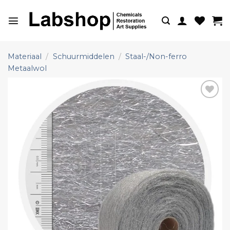
Ga
naar
inhoud
Materiaal
/
Schuurmiddelen
/
Staal-/Non-ferro
Metaalwol