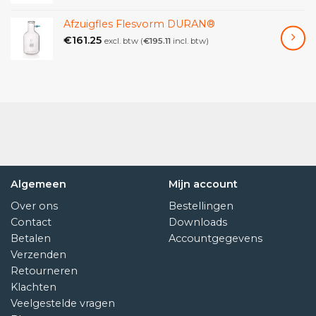
Afzuigfles Flesvorm DURAN®
€
161.25
excl. btw (
€
195.11
incl. btw)
Algemeen
Mijn account
Over ons
Bestellingen
Contact
Downloads
Betalen
Accountgegevens
Verzenden
Retourneren
Klachten
Veelgestelde vragen