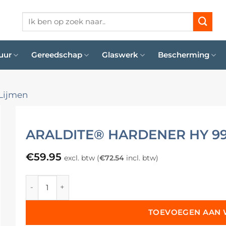
Zoeken
naar:
uur
Gereedschap
Glaswerk
Bescherming
Lijmen
ARALDITE® HARDENER HY 99
€
59.95
excl. btw (
€
72.54
incl. btw)
Araldite® Hardener HY 991 - 400 Gram aantal
TOEVOEGEN AAN