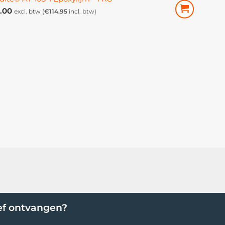
.00
excl. btw (
€
114.95
incl. btw)
ef ontvangen?