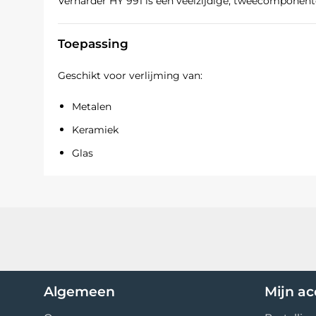
Verharder HY 991 is een veelzijdige, tweecomponent
Toepassing
Geschikt voor verlijming van:
Metalen
Keramiek
Glas
Rubbers
Harde kunststoffen
En de meeste andere veelgebruikte materialen
Eigenschappen
Algemeen
Mijn a
Eenvoudig aan te brengen op grote oppervlakke