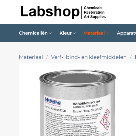
Ga
naar
inhoud
Chemicaliën
Kleur
Materiaal
Apparat
Materiaal
/
Verf-, bind- en kleefmiddelen
/