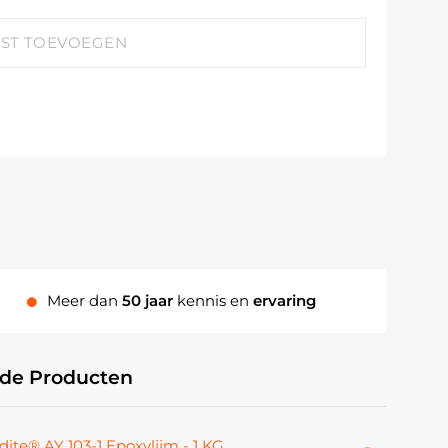
JST TOEVOEGEN
Meer dan
50 jaar
kennis en
ervaring
rde Producten
dite® AY 103-1 Epoxylijm - 1 KG