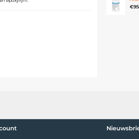
en epoxylijm.
€
95
ccount
Nieuwsbri
n