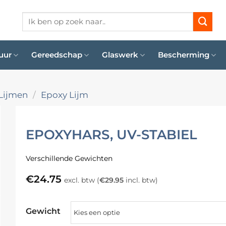
Zoeken
naar:
uur
Gereedschap
Glaswerk
Bescherming
Lijmen
/
Epoxy Lijm
EPOXYHARS, UV-STABIEL
Verschillende Gewichten
€
24.75
excl. btw (
€
29.95
incl. btw)
Gewicht