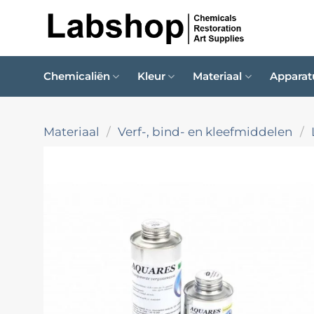
Ga
naar
inhoud
Chemicaliën
Kleur
Materiaal
Apparat
Materiaal
/
Verf-, bind- en kleefmiddelen
/