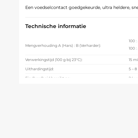
Een voedselcontact goedgekeurde, ultra heldere, sn
Technische informatie
100 :
Mengverhouding A (Hars) : B (Verharder):
100 
Verwerkingstijd (100 g bij 23°C):
15 m
Uithardingstijd:
5 – 8
Eindhardheid bereikt na:
24 u
Maximale laagdikte
15 
(Ook afhankelijk van de geometrie):
Viscositeit na mengen (25°C):
Ca. 
Let op:
Het harsbestanddeel (A) kristalliseert bij te
omkeerbaar als de hars onder roeren in een waterb