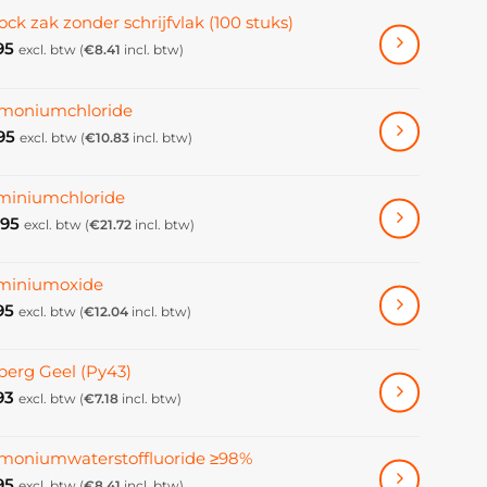
ock zak zonder schrijfvlak (100 stuks)
95
excl. btw (
€
8.41
incl. btw)
oniumchloride
95
excl. btw (
€
10.83
incl. btw)
miniumchloride
.95
excl. btw (
€
21.72
incl. btw)
miniumoxide
95
excl. btw (
€
12.04
incl. btw)
erg Geel (Py43)
93
excl. btw (
€
7.18
incl. btw)
oniumwaterstoffluoride ≥98%
95
excl. btw (
€
8.41
incl. btw)