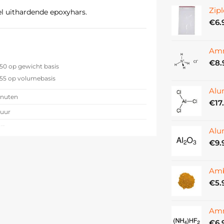
Zipl
el uithardende epoxyhars.
€
6.
Amm
€
8.
 50 op gewicht basis
: 55 op volumebasis
Alu
inuten
€
17
 uur
ur
Alu
€
9.
mm
Amb
300 mPa.s
€
5.
mperaturen onder 16°C. Deze reactie is
ad tot 50-60°C wordt verwarmd.
Amm
€
6.