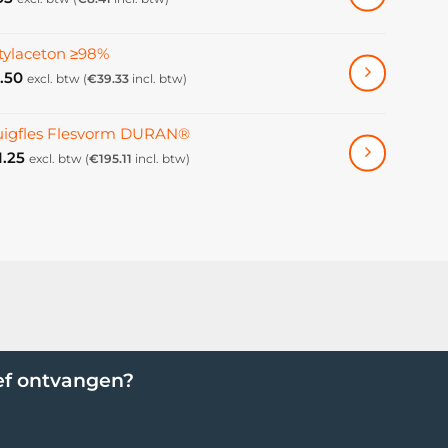
tylaceton ≥98%
.50
excl. btw (
€
39.33
incl. btw)
uigfles Flesvorm DURAN®
1.25
excl. btw (
€
195.11
incl. btw)
ef ontvangen?