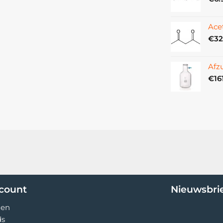
Ace
€
32
Afz
€
16
ccount
Nieuwsbri
gen
ds