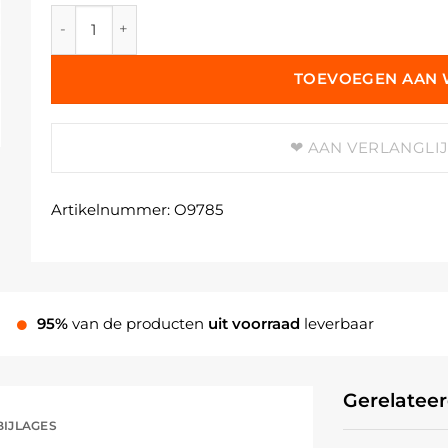
Epoxyhars, UV-stabiel aantal
TOEVOEGEN AAN
AAN VERLANGLI
Artikelnummer:
O9785
95%
van de producten
uit voorraad
leverbaar
Gerelatee
BIJLAGES